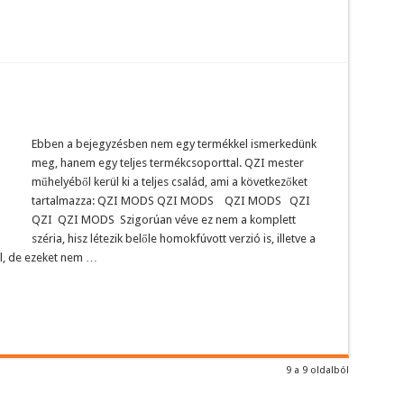
Ebben a bejegyzésben nem egy termékkel ismerkedünk
meg, hanem egy teljes termékcsoporttal. QZI mester
műhelyéből kerül ki a teljes család, ami a következőket
tartalmazza: QZI MODS QZI MODS QZI MODS QZI
QZI QZI MODS Szigorúan véve ez nem a komplett
széria, hisz létezik belőle homokfúvott verzió is, illetve a
ől, de ezeket nem …
9 a 9 oldalból