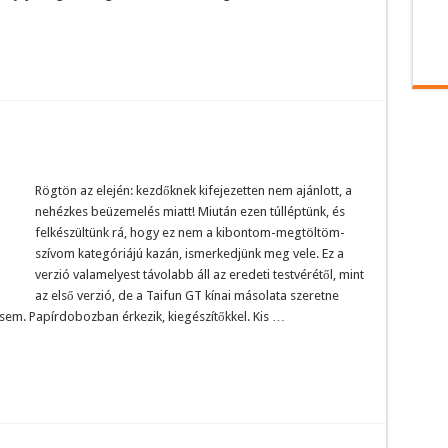
Rögtön az elején: kezdőknek kifejezetten nem ajánlott, a
nehézkes beüzemelés miatt! Miután ezen túlléptünk, és
felkészültünk rá, hogy ez nem a kibontom-megtöltöm-
szívom kategóriájú kazán, ismerkedjünk meg vele. Ez a
verzió valamelyest távolabb áll az eredeti testvérétől, mint
az első verzió, de a Taifun GT kínai másolata szeretne
y sem. Papírdobozban érkezik, kiegészítőkkel. Kis …