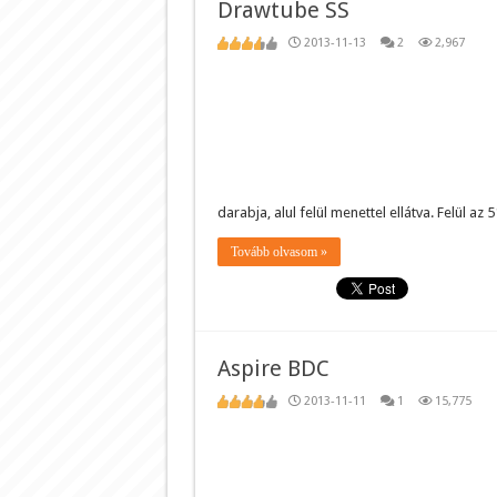
Drawtube SS
2013-11-13
2
2,967
darabja, alul felül menettel ellátva. Felül az
Tovább olvasom »
Aspire BDC
2013-11-11
1
15,775