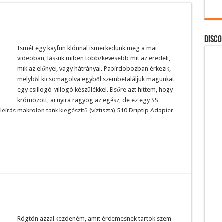
DISCO
Ismét egy kayfun klónnal ismerkedünk meg a mai
videóban, lássuk miben több/kevesebb mit az eredeti,
mik az előnyei, vagy hátrányai. Papírdobozban érkezik,
melyből kicsomagolva egyből szembetaláljuk magunkat
egy csillogó-villogó készülékkel. Elsőre azt hittem, hogy
krómozott, annyira ragyog az egész, de ez egy SS
leírás makrolon tank kiegészítő (víztiszta) 510 Driptip Adapter
Rögtön azzal kezdeném, amit érdemesnek tartok szem