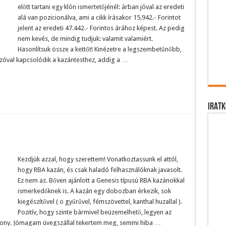
előtt tartani egy klón ismertetőjénél: árban jóval az eredeti
alá van pozicionálva, ami a cikk írásakor 15.942.- Forintot
jelent az eredeti 47.442.- Forintos árához képest. Az pedig
nem kevés, de mindig tudjuk: valamit valamiért.
Hasonlítsuk össze a kettőt! Kinézetre a legszembetűnőbb,
zóval kapcsolódik a kazántesthez, addig a …
IRATK
Kezdjük azzal, hogy szerettem! Vonatkoztassunk el attól,
hogy RBA kazán, és csak haladó felhasználóknak javasolt.
Ez nem az. Bőven ajánlott a Genesis típusú RBA kazánokkal
ismerkedőknek is. A kazán egy dobozban érkezik, sok
kiegészítővel ( o gyűrűvel, fémszövettel, kanthal huzallal ).
Pozitív, hogy szinte bármivel beüzemelhető, legyen az
drony. Jómagam üvegszállal tekertem meg, semmi hiba …