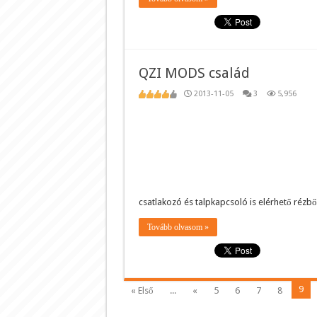
QZI MODS család
2013-11-05
3
5,956
csatlakozó és talpkapcsoló is elérhető rézb
Tovább olvasom »
9
« Első
...
«
5
6
7
8