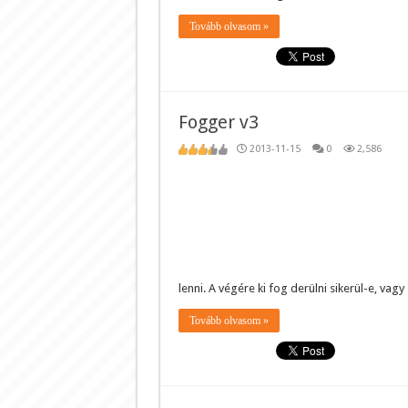
Tovább olvasom »
Fogger v3
2013-11-15
0
2,586
lenni. A végére ki fog derülni sikerül-e, vag
Tovább olvasom »