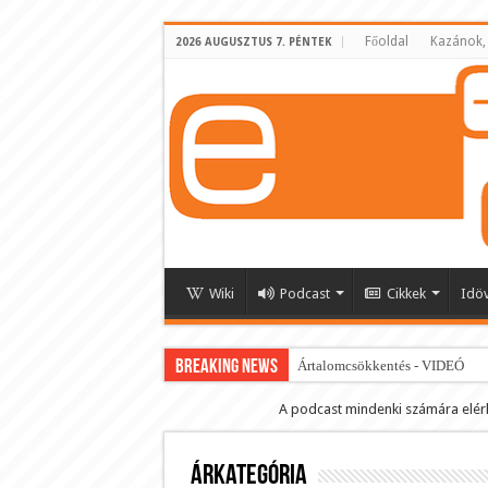
Főoldal
Kazánok,
2026 AUGUSZTUS 7. PÉNTEK
Wiki
Podcast
Cikkek
Idö
BREAKING NEWS
Ártalomcsökkentés - VIDEÓ
E-cigi használati szokások 2.0
A podcast mindenki számára elér
Android Podcast alkalmazás letö
Árkategória
Párásító podcast lejátszási lista