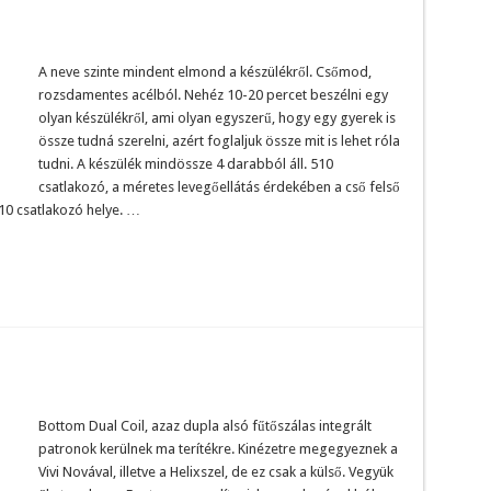
A neve szinte mindent elmond a készülékről. Csőmod,
rozsdamentes acélból. Nehéz 10-20 percet beszélni egy
olyan készülékről, ami olyan egyszerű, hogy egy gyerek is
össze tudná szerelni, azért foglaljuk össze mit is lehet róla
tudni. A készülék mindössze 4 darabból áll. 510
csatlakozó, a méretes levegőellátás érdekében a cső felső
 510 csatlakozó helye. …
Bottom Dual Coil, azaz dupla alsó fűtőszálas integrált
patronok kerülnek ma terítékre. Kinézetre megegyeznek a
Vivi Novával, illetve a Helixszel, de ez csak a külső. Vegyük