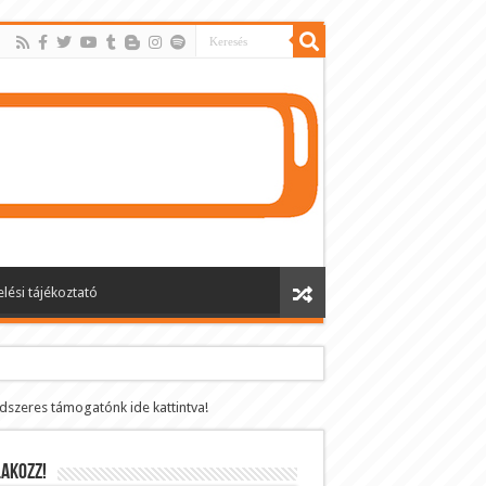
lési tájékoztató
ndszeres támogatónk ide kattintva!
AKOZZ!