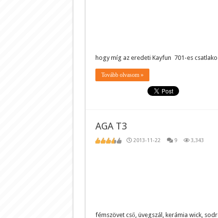
hogy míg az eredeti Kayfun 701-es csatlako
Tovább olvasom »
AGA T3
2013-11-22
9
3,343
fémszövet cső, üvegszál, kerámia wick, so