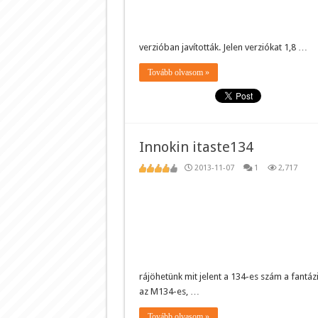
verzióban javították. Jelen verziókat 1,8 …
Tovább olvasom »
Innokin itaste134
2013-11-07
1
2,717
rájöhetünk mit jelent a 134-es szám a fantá
az M134-es, …
Tovább olvasom »