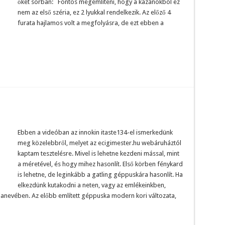
őket sorban: Fontos megemlíteni, hogy a kazánokból ez
nem az első széria, ez 2 lyukkal rendelkezik. Az előző 4
furata hajlamos volt a megfolyásra, de ezt ebben a
Ebben a videóban az innokin itaste134-el ismerkedünk
meg közelebbről, melyet az ecigimester.hu webáruháztól
kaptam tesztelésre. Mivel is lehetne kezdeni mással, mint
a méretével, és hogy mihez hasonlít. Első körben fénykard
is lehetne, de leginkább a gatling géppuskára hasonlít. Ha
elkezdünk kutakodni a neten, vagy az emlékeinkben,
zianevében. Az előbb említett géppuska modern kori változata,