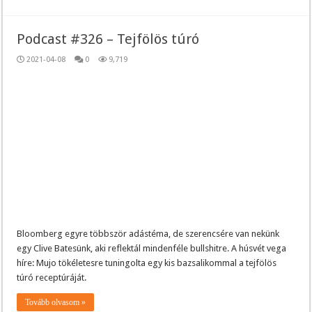
Podcast #326 – Tejfölös túró
2021-04-08
0
9,719
Bloomberg egyre többször adástéma, de szerencsére van nekünk
egy Clive Batesünk, aki reflektál mindenféle bullshitre. A húsvét vega
híre: Mujo tökéletesre tuningolta egy kis bazsalikommal a tejfölös
túró receptúráját.
Tovább olvasom »