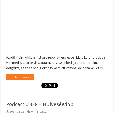
Az idő múlik, Fifika ismét öregebb lett egy évvel. Mujo kúrál, a doboz
vetemedik. Charlie visszautasít. Az OGYÉI betiltja a CBD tartalmú
dolgokat, az adás pedig elmegy közéleti irányba, de néha kell ez is.
Tovább olvasom »
Podcast #328 – Hülyeségdob
2021-04-22
0
9,802