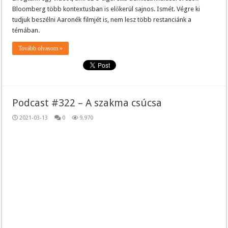
Bloomberg több kontextusban is előkerül sajnos. Ismét. Végre ki
tudjuk beszélni Aaronék filmjét is, nem lesz több restanciánk a
témában.
Tovább olvasom »
Podcast #322 – A szakma csúcsa
2021-03-13
0
9,970