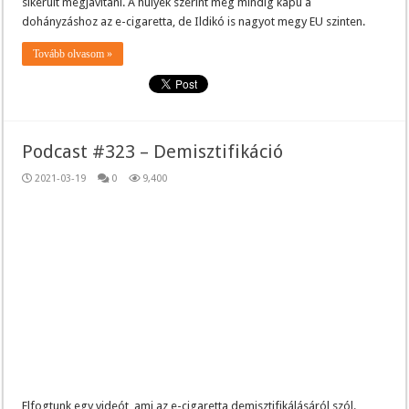
sikerült megjavítani. A hülyék szerint még mindig kapu a
dohányzáshoz az e-cigaretta, de Ildikó is nagyot megy EU szinten.
Tovább olvasom »
Podcast #323 – Demisztifikáció
2021-03-19
0
9,400
Elfogtunk egy videót, ami az e-cigaretta demisztifikálásáról szól.