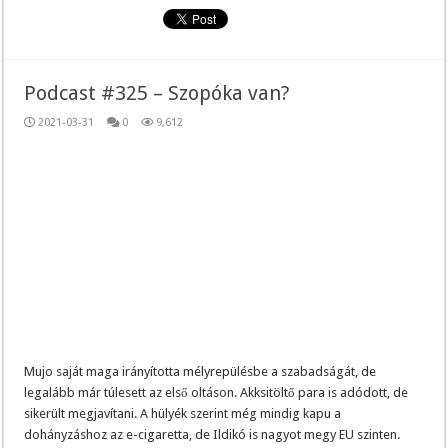
Podcast #325 – Szopóka van?
2021-03-31
0
9,612
Mujo saját maga irányította mélyrepülésbe a szabadságát, de
legalább már túlesett az első oltáson. Akksitöltő para is adódott, de
sikerült megjavítani. A hülyék szerint még mindig kapu a
dohányzáshoz az e-cigaretta, de Ildikó is nagyot megy EU szinten.