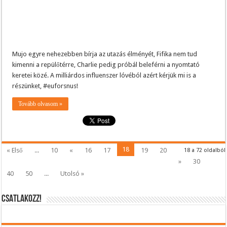
Mujo egyre nehezebben bírja az utazás élményét, Fifika nem tud
kimenni a repülőtérre, Charlie pedig próbál beleférni a nyomtató
keretei közé. A milliárdos influenszer lóvéból azért kérjük mi is a
részünket, #euforsnus!
Tovább olvasom »
18
« Első
...
10
«
16
17
19
20
18 a 72 oldalból
»
30
40
50
...
Utolsó »
CSATLAKOZZ!