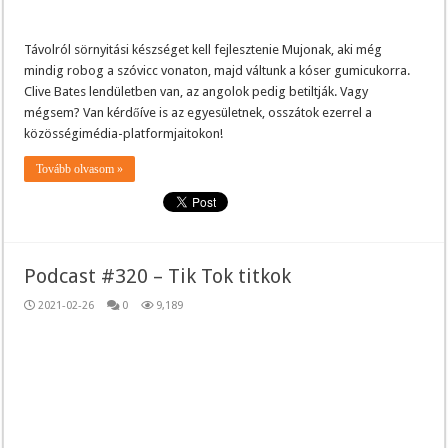
Távolról sörnyitási készséget kell fejlesztenie Mujonak, aki még
mindig robog a szóvicc vonaton, majd váltunk a kóser gumicukorra.
Clive Bates lendületben van, az angolok pedig betiltják. Vagy
mégsem? Van kérdőíve is az egyesületnek, osszátok ezerrel a
közösségimédia-platformjaitokon!
Tovább olvasom »
Podcast #320 – Tik Tok titkok
2021-02-26
0
9,189