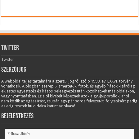
Twitter
Twitter
Szerzői jog
A weboldal teljes tartalmára a szerzői jogról szóló 1999. évi LXXVI. törvény
vonatkozik. A blogban szereplő ismertetők, fotók, és egyéb írások kizárólag
előzetes egyeztetés és írásos beleegyezés után közölhetőek más oldalakon,
vagy nyomtatásban. Ez alól kivételt képeznek azok a gyűjtőportálok, ahol
nem közlik az egész írást, csupán egy pár soros felvezetőt, folytatásért pedig
az ecigitesztek.hu oldalra kattint az olvasó.
Bejelentkezés