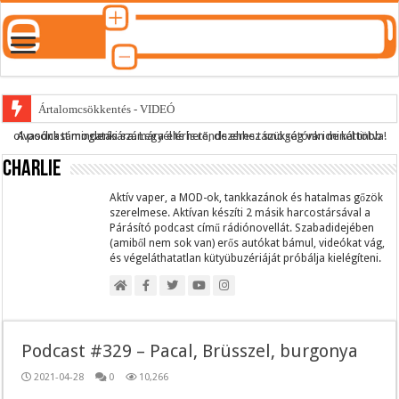
Ártalomcsökkentés - VIDEÓ
A podcast mindenki számára elérhető, de ehhez szükség van minél több olvasónk támogatására.
Legyél te is rendszeres támogatónk ide kattintva!
E-cigi használati szokások 2.0
Charlie
Android Podcast alkalmazás letöltése
Párásító podcast lejátszási lista
Aktív vaper, a MOD-ok, tankkazánok és hatalmas gőzök
szerelmese. Aktívan készíti 2 másik harcostársával a
Párásító podcast című rádiónovellát. Szabadidejében
(amiből nem sok van) erős autókat bámul, videókat vág,
és végeláthatatlan kütyübuzériáját próbálja kielégíteni.
Podcast #329 – Pacal, Brüsszel, burgonya
2021-04-28
0
10,266