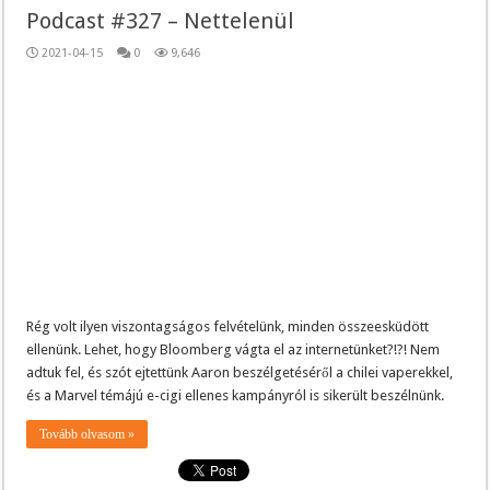
Podcast #327 – Nettelenül
2021-04-15
0
9,646
Rég volt ilyen viszontagságos felvételünk, minden összeesküdött
ellenünk. Lehet, hogy Bloomberg vágta el az internetünket?!?! Nem
adtuk fel, és szót ejtettünk Aaron beszélgetéséről a chilei vaperekkel,
és a Marvel témájú e-cigi ellenes kampányról is sikerült beszélnünk.
Tovább olvasom »