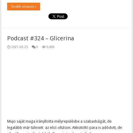
Tovább olvasom »
Podcast #324 – Glicerina
2021-03-25
0
9,400
Mujo saját maga irányította mélyrepülésbe a szabadságát, de
legalább már túlesett az első oltáson. Akksitöltő para is adódott, de