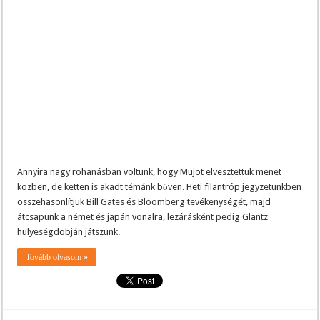
Annyira nagy rohanásban voltunk, hogy Mujot elvesztettük menet
közben, de ketten is akadt témánk bőven. Heti filantróp jegyzetünkben
összehasonlítjuk Bill Gates és Bloomberg tevékenységét, majd
átcsapunk a német és japán vonalra, lezárásként pedig Glantz
hülyeségdobján játszunk.
Tovább olvasom »