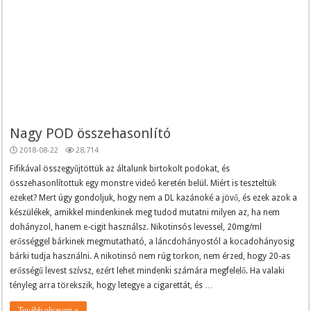
Nagy POD összehasonlító
2018-08-22
28,714
Fifikával összegyűjtöttük az általunk birtokolt podokat, és
összehasonlítottuk egy monstre videó keretén belül. Miért is teszteltük
ezeket? Mert úgy gondoljuk, hogy nem a DL kazánoké a jövő, és ezek azok a
készülékek, amikkel mindenkinek meg tudod mutatni milyen az, ha nem
dohányzol, hanem e-cigit használsz. Nikotinsós levessel, 20mg/ml
erősséggel bárkinek megmutatható, a láncdohányostól a kocadohányosig
bárki tudja használni. A nikotinsó nem rúg torkon, nem érzed, hogy 20-as
erősségű levest szívsz, ezért lehet mindenki számára megfelelő. Ha valaki
tényleg arra törekszik, hogy letegye a cigarettát, és …
Tovább olvasom »