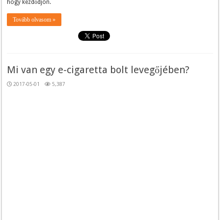
hogy kezdődjön.
Tovább olvasom »
Mi van egy e-cigaretta bolt levegőjében?
2017-05-01
5,387