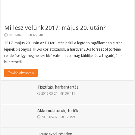
Mi lesz velünk 2017. május 20. után?
2017-04-30
45,648
2017. május 20. után az EU területén belül a legtöbb tagállamban életbe
lépnek bizonyos TPD-s korlátozások, a hardver EU-s forrásból történő
rendelése így még nehezebbé válik - a csomag küldőjét és a fogadóját is
büntethetik.
Tovább olvasom »
Tisztítás, karbantartás
2015-05-21
36,411
Akkumulátorok, töltők
2015-05-07
12,499
Liquidekről röviden