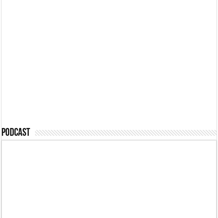
Podcast #494 – Az
eddigi legdurvább
Podcast #489 –
eset, letartóztatás!
Pénzért feljelentve
Podcast #488 –
Podcast #487 – Mi
Passzív félelem
megmondtuk
Podcast