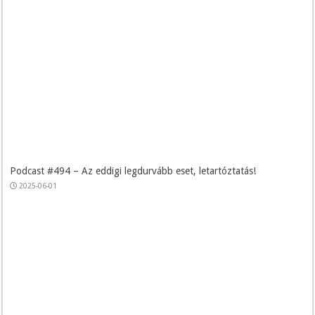
Podcast #494 – Az eddigi legdurvább eset, letartóztatás!
2025-06-01