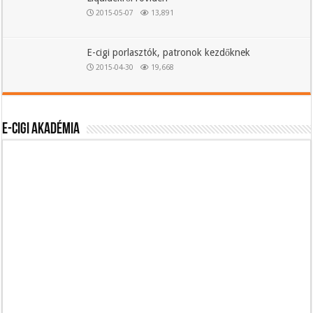
2015-05-07
13,891
E-cigi porlasztók, patronok kezdőknek
2015-04-30
19,668
E-cigi akadémia