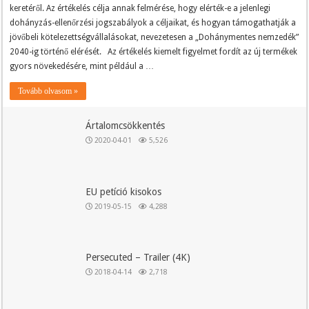
keretéről. Az értékelés célja annak felmérése, hogy elérték-e a jelenlegi
dohányzás-ellenőrzési jogszabályok a céljaikat, és hogyan támogathatják a
jövőbeli kötelezettségvállalásokat, nevezetesen a „Dohánymentes nemzedék”
2040-ig történő elérését. Az értékelés kiemelt figyelmet fordít az új termékek
gyors növekedésére, mint például a …
Tovább olvasom »
Ártalomcsökkentés
2020-04-01
5,526
EU petíció kisokos
2019-05-15
4,288
Persecuted – Trailer (4K)
2018-04-14
2,718