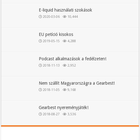
E-liquid használati szokások
2020-03-06
10,444
EU petíció kisokos
2019-05-15
4,288
Podcast alkalmazások a fedélzeten!
2018-11-13
2,952
Nem szállít Magyarországra a Gearbest!
2018-11-05
9,168
Gearbest nyereményjáték!
2018-08-27
3,536