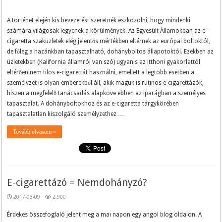
A történet elején kis bevezetést szeretnék eszközölni, hogy mindenki
számára világosak legyenek a körülmények. Az Egyesült Államokban az e-
cigaretta szaküzletek elég jelentős mértékben eltérnek az európai boltoktól,
de főleg a hazánkban tapasztalható, dohányboltos állapotoktól. Ezekben az
üzletekben (Kalifornia államról van szó) ugyanis az itthoni gyakorlattól
eltérően nem tilos e-cigarettát használni, emellett a legtöbb esetben a
személyzet is olyan emberekből áll, akik maguk is rutinos e-cigarettázók,
hiszen a megfelelő tanácsadás alapköve ebben az iparágban a személyes
tapasztalat. A dohányboltokhoz és az e-cigaretta tárgykörében
tapasztalatlan kiszolgáló személyzethez …
Tovább olvasom »
E-cigarettázó = Nemdohányzó?
2017-03-09
2,900
Érdekes összefoglaló jelent meg a mai napon egy angol blog oldalon. A