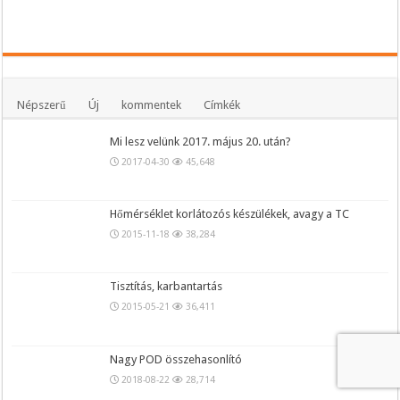
Népszerű
Új
kommentek
Címkék
Mi lesz velünk 2017. május 20. után?
2017-04-30
45,648
Hőmérséklet korlátozós készülékek, avagy a TC
2015-11-18
38,284
Tisztítás, karbantartás
2015-05-21
36,411
Nagy POD összehasonlító
2018-08-22
28,714