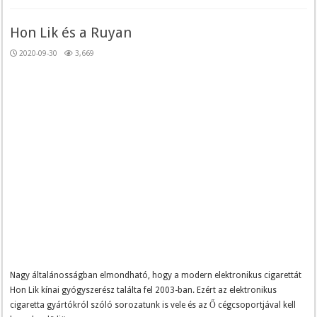
Hon Lik és a Ruyan
2020-09-30
3,669
Nagy általánosságban elmondható, hogy a modern elektronikus cigarettát
Hon Lik kínai gyógyszerész találta fel 2003-ban. Ezért az elektronikus
cigaretta gyártókról szóló sorozatunk is vele és az Ő cégcsoportjával kell