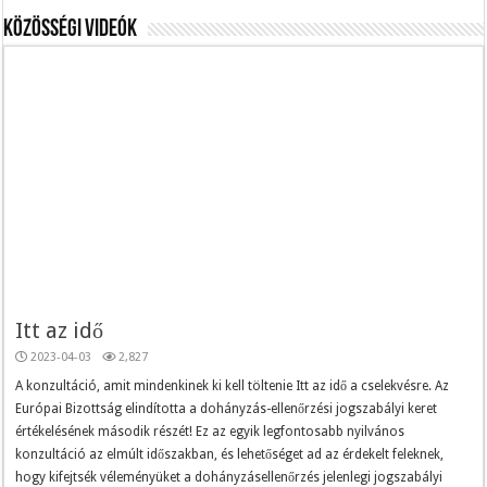
Közösségi videók
Itt az idő
2023-04-03
2,827
A konzultáció, amit mindenkinek ki kell töltenie Itt az idő a cselekvésre. Az
Európai Bizottság elindította a dohányzás-ellenőrzési jogszabályi keret
értékelésének második részét! Ez az egyik legfontosabb nyilvános
konzultáció az elmúlt időszakban, és lehetőséget ad az érdekelt feleknek,
hogy kifejtsék véleményüket a dohányzásellenőrzés jelenlegi jogszabályi