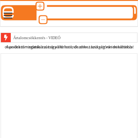
Ártalomcsökkentés - VIDEÓ
A podcast mindenki számára elérhető, de ehhez szükség van minél több olvasónk támogatására.
Legyél te is rendszeres támogatónk ide kattintva!
E-cigi használati szokások 2.0
Android Podcast alkalmazás letöltése
Párásító podcast lejátszási lista
Podcast #495 – Amikor az orvos szakért