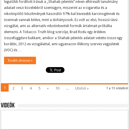
legutóbb fordított írásuk a „Shahab-jelentés” néven elhíresült tanulmány
adatait veszi közelebbről szemügyre, miszerint az e-cigaretta és a
nikotinpótló készítmények használói 97%-kal kevesebb karcinogénnek és
toxinnak vannak kitéve, mint a dohányosok. Ez volt az első, hosszú távú
vizsgálat, ami az alternatív nikotinbeviteli formák ártalmait próbálta
elemezni. A Tobacco Truth blog szerzője, Brad Rodu egy érdekes
összefüggésre bukkant, amikor a Shahab-jelentés adatait vetette össze egy
korábbi, 2012-es vizsgálattal, ami ugyanazon illékony szerves vegyületek
(VOC) és …
Tovább olvasom »
1
2
3
4
5
»
10
...
Utolsó »
1 a 13 oldalból
Videók