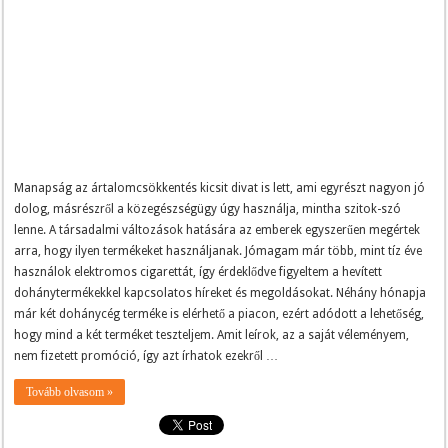
Manapság az ártalomcsökkentés kicsit divat is lett, ami egyrészt nagyon jó
dolog, másrészről a közegészségügy úgy használja, mintha szitok-szó
lenne. A társadalmi változások hatására az emberek egyszerűen megértek
arra, hogy ilyen termékeket használjanak. Jómagam már több, mint tíz éve
használok elektromos cigarettát, így érdeklődve figyeltem a hevített
dohánytermékekkel kapcsolatos híreket és megoldásokat. Néhány hónapja
már két dohánycég terméke is elérhető a piacon, ezért adódott a lehetőség,
hogy mind a két terméket teszteljem. Amit leírok, az a saját véleményem,
nem fizetett promóció, így azt írhatok ezekről …
Tovább olvasom »