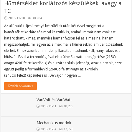
Hőmérséklet korlátozós készülékek, avagy a
TC
2015-11-18
38,284
Az állítható teljesítményű készülékek után két évvel megjelent a
hőmérséklet korlátozós mod készülék is, aminél immár nem csak azt
határozhattuk meg, mennyire hamar fűtsön fel az a masina, hanem
megszabhatjuk, mi legyen az a maximális hőmérséklet, amit a fűtőszálunk
elérhet. Ehhez azonban minden pillanatban tudnunk kell, hány fokos is a
fűtőszál. Ezzel a technológiával elkerülhető a vatta megégetése (215Co
avagy 420F felett kezdődik) és a száraz slukk jelenség, azaz a dry hit, ezzel
együtt pedig a formaldehid (260Co felett) vagy az akrolein
(245Co felett) képződése is . De vajon hogyan …
Tovább olvasom »
VariVolt és VariWatt
2015-11-11
10,259
Mechanikus modok
2015-11-04
17,725