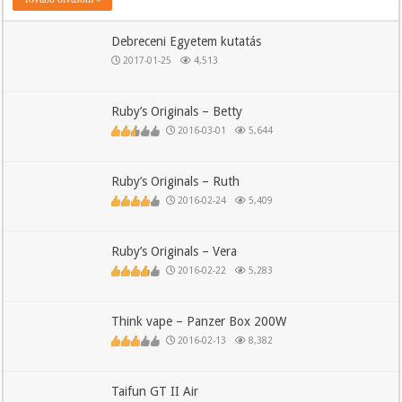
Debreceni Egyetem kutatás
2017-01-25
4,513
Ruby’s Originals – Betty
2016-03-01
5,644
Ruby’s Originals – Ruth
2016-02-24
5,409
Ruby’s Originals – Vera
2016-02-22
5,283
Think vape – Panzer Box 200W
2016-02-13
8,382
Taifun GT II Air