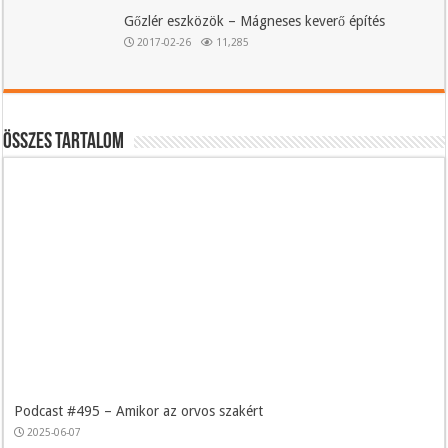
Gőzlér eszközök – Mágneses keverő építés
2017-02-26
11,285
Összes tartalom
Podcast #495 – Amikor az orvos szakért
2025-06-07