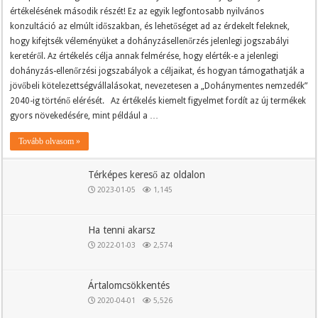
értékelésének második részét! Ez az egyik legfontosabb nyilvános
konzultáció az elmúlt időszakban, és lehetőséget ad az érdekelt feleknek,
hogy kifejtsék véleményüket a dohányzásellenőrzés jelenlegi jogszabályi
keretéről. Az értékelés célja annak felmérése, hogy elérték-e a jelenlegi
dohányzás-ellenőrzési jogszabályok a céljaikat, és hogyan támogathatják a
jövőbeli kötelezettségvállalásokat, nevezetesen a „Dohánymentes nemzedék”
2040-ig történő elérését. Az értékelés kiemelt figyelmet fordít az új termékek
gyors növekedésére, mint például a …
Tovább olvasom »
Térképes kereső az oldalon
2023-01-05
1,145
Ha tenni akarsz
2022-01-03
2,574
Ártalomcsökkentés
2020-04-01
5,526