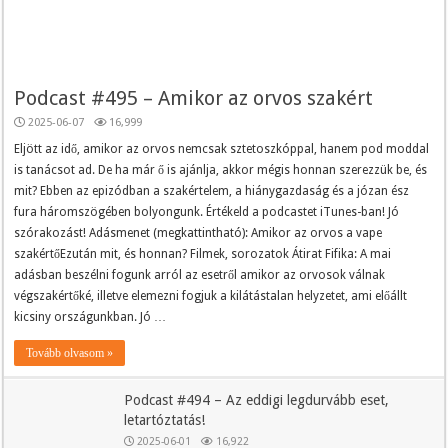
Podcast #495 – Amikor az orvos szakért
2025-06-07
16,999
Eljött az idő, amikor az orvos nemcsak sztetoszkóppal, hanem pod moddal
is tanácsot ad. De ha már ő is ajánlja, akkor mégis honnan szerezzük be, és
mit? Ebben az epizódban a szakértelem, a hiánygazdaság és a józan ész
fura háromszögében bolyongunk. Értékeld a podcastet iTunes-ban! Jó
szórakozást! Adásmenet (megkattintható): Amikor az orvos a vape
szakértőEzután mit, és honnan? Filmek, sorozatok Átirat Fifika: A mai
adásban beszélni fogunk arról az esetről amikor az orvosok válnak
végszakértőké, illetve elemezni fogjuk a kilátástalan helyzetet, ami előállt
kicsiny országunkban. Jó …
Tovább olvasom »
Podcast #494 – Az eddigi legdurvább eset,
letartóztatás!
2025-06-01
16,922