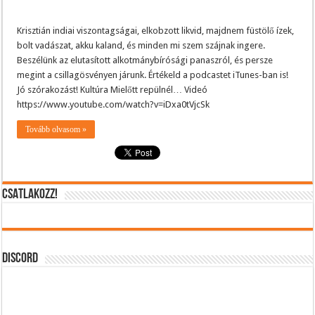
Krisztián indiai viszontagságai, elkobzott likvid, majdnem füstölő ízek,
bolt vadászat, akku kaland, és minden mi szem szájnak ingere.
Beszélünk az elutasított alkotmánybírósági panaszról, és persze
megint a csillagösvényen járunk. Értékeld a podcastet iTunes-ban is!
Jó szórakozást! Kultúra Mielőtt repülnél… Videó
https://www.youtube.com/watch?v=iDxa0tVjcSk
Tovább olvasom »
CSATLAKOZZ!
DISCORD