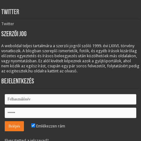
Twitter
Twitter
Szerzői jog
A weboldal teljes tartalmára a szerzői jogról szóló 1999. évi LXXVI. törvény
vonatkozik. A blogban szereplő ismertetők, fotók, és egyéb írások kizárólag
előzetes egyeztetés és írásos beleegyezés után közölhetőek más oldalakon,
vagy nyomtatásban. Ez alól kivételt képeznek azok a gyűjtőportálok, ahol
nem közlik az egész írást, csupán egy pár soros felvezetőt, folytatásért pedig
az ecigitesztek.hu oldalra kattint az olvasó.
Bejelentkezés
Emlékezzen rám
Elvesztetted a jelszavad?