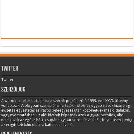
Twitter
Twitter
Szerzői jog
A weboldal teljes tartalmára a szerzői jogról szóló 1999. évi LXXVI. törvény
vonatkozik. A blogban szereplő ismertetők, fotók, és egyéb írások kizárólag
előzetes egyeztetés és írásos beleegyezés után közölhetőek más oldalakon,
vagy nyomtatásban. Ez alól kivételt képeznek azok a gyűjtőportálok, ahol
nem közlik az egész írást, csupán egy pár soros felvezetőt, folytatásért pedig
az ecigitesztek.hu oldalra kattint az olvasó.