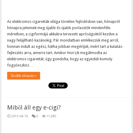
Az elektromos cigaretták világa töretlen fejlődésben van, hónapról
hónapra jelennek meg újabb és újabb porlasztók mindenféle
méretben, a cigiformájú akkukra tervezett apróságoktól kezdve a
nagy felújítható kazánokig. Pár mondatban emlékezzük meg arról,
honnan indult az egész, hátha jobban megértjük, miért tart a kutatás-
fejlesztés arra, amerre tart. Amikor Hon Lik megálmodta az
elektromos cigarettát, úgy gondolta, hogy az egyedüli komoly
fogyóeszköz …
Tovább olvasom »
Miből áll egy e-cigi?
2015-04-16
0
11,085