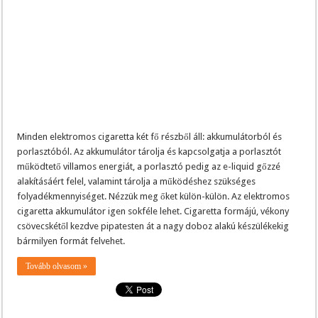
Minden elektromos cigaretta két fő részből áll: akkumulátorból és
porlasztóból. Az akkumulátor tárolja és kapcsolgatja a porlasztót
működtető villamos energiát, a porlasztó pedig az e-liquid gőzzé
alakításáért felel, valamint tárolja a működéshez szükséges
folyadékmennyiséget. Nézzük meg őket külön-külön. Az elektromos
cigaretta akkumulátor igen sokféle lehet. Cigaretta formájú, vékony
csövecskétől kezdve pipatesten át a nagy doboz alakú készülékekig
bármilyen formát felvehet.
Tovább olvasom »