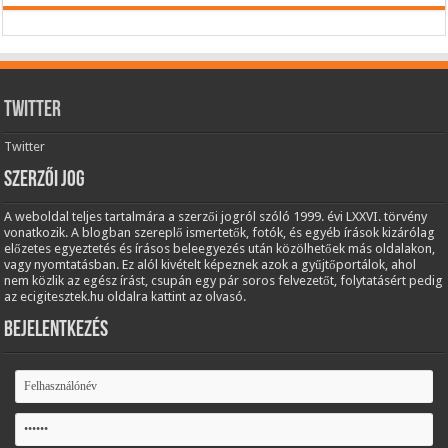
Twitter
Twitter
Szerzői jog
A weboldal teljes tartalmára a szerzői jogról szóló 1999. évi LXXVI. törvény
vonatkozik. A blogban szereplő ismertetők, fotók, és egyéb írások kizárólag
előzetes egyeztetés és írásos beleegyezés után közölhetőek más oldalakon,
vagy nyomtatásban. Ez alól kivételt képeznek azok a gyűjtőportálok, ahol
nem közlik az egész írást, csupán egy pár soros felvezetőt, folytatásért pedig
az ecigitesztek.hu oldalra kattint az olvasó.
Bejelentkezés