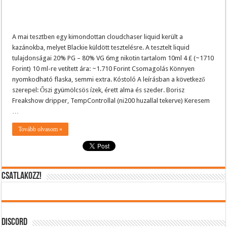
A mai tesztben egy kimondottan cloudchaser liquid került a
kazánokba, melyet Blackie küldött tesztelésre. A tesztelt liquid
tulajdonságai 20% PG – 80% VG 6mg nikotin tartalom 10ml 4 £ (~1710
Forint) 10 ml-re vetített ára: ~1.710 Forint Csomagolás Könnyen
nyomkodható flaska, semmi extra. Kóstoló A leírásban a következő
szerepel: Őszi gyümölcsös ízek, érett alma és szeder. Borisz
Freakshow dripper, TempControllal (ni200 huzallal tekerve) Keresem
…
Tovább olvasom »
CSATLAKOZZ!
DISCORD