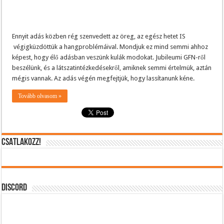
Ennyit adás közben rég szenvedett az öreg, az egész hetet IS
végigküzdöttük a hangproblémáival. Mondjuk ez mind semmi ahhoz
képest, hogy élő adásban veszünk kulák modokat. Jubileumi GFN-ről
beszélünk, és a látszatintézkedésekről, amiknek semmi értelmük, aztán
mégis vannak. Az adás végén megfejtjük, hogy lassítanunk kéne.
Tovább olvasom »
CSATLAKOZZ!
DISCORD