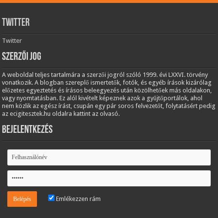
Twitter
Twitter
Szerzői jog
A weboldal teljes tartalmára a szerzői jogról szóló 1999. évi LXXVI. törvény
vonatkozik. A blogban szereplő ismertetők, fotók, és egyéb írások kizárólag
előzetes egyeztetés és írásos beleegyezés után közölhetőek más oldalakon,
vagy nyomtatásban. Ez alól kivételt képeznek azok a gyűjtőportálok, ahol
nem közlik az egész írást, csupán egy pár soros felvezetőt, folytatásért pedig
az ecigitesztek.hu oldalra kattint az olvasó.
Bejelentkezés
Emlékezzen rám