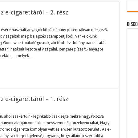
e-cigarettáról – 2. rész
DISCO
sítésére használt anyagok közül néhány potenciálisan mérgező.
set vizsgáltak meg belégzés szempontjából. Van-e okunk
j Goniewicz toxikológusnak, aki több év dohányipari kutatás
ettani hatásait kezdte el vizsgálni. Rengeteg ízesítő anyagot
erekben, amelyek …
e-cigarettáról – 1. rész
n, ahol szakértőink leginkább csak sejtelmekre hagyatkozva
lmányok alapján vonnak le messzemenő konzekvenciákat, Nagy
tromos cigaretta komolyan vett és erősen kutatott terület . Az e-
 annyira elterjedt jelenség ugyanis, hogy állandó szereplő a