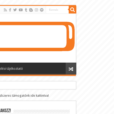
lési tájékoztató
ndszeres támogatónk ide kattintva!
AKOZZ!