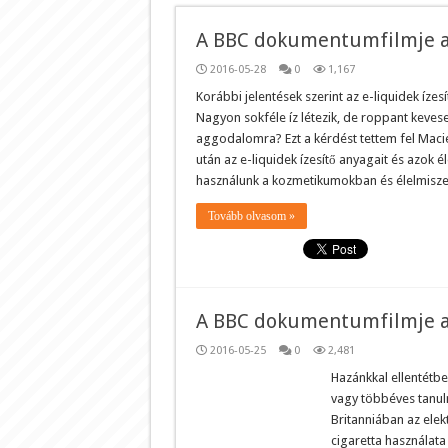
A BBC dokumentumfilmje az 
2016-05-28
0
1,167
Korábbi jelentések szerint az e-liquidek íze
Nagyon sokféle íz létezik, de roppant keve
aggodalomra? Ezt a kérdést tettem fel Macie
után az e-liquidek ízesítő anyagait és azok él
használunk a kozmetikumokban és élelmisz
Tovább olvasom »
A BBC dokumentumfilmje az 
2016-05-25
0
2,481
Hazánkkal ellentétbe
vagy többéves tanu
Britanniában az elek
cigaretta használata