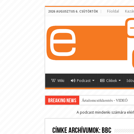
Főoldal
Kazá
2026 AUGUSZTUS 6. CSÜTÖRTÖK
Wiki
Podcast
Cikkek
Idö
BREAKING NEWS
Ártalomcsökkentés - VIDEÓ
E-cigi használati szokások 2.0
A podcast mindenki számára elér
Android Podcast alkalmazás letö
Címke archívumok:
Párásító podcast lejátszási lista
bbc