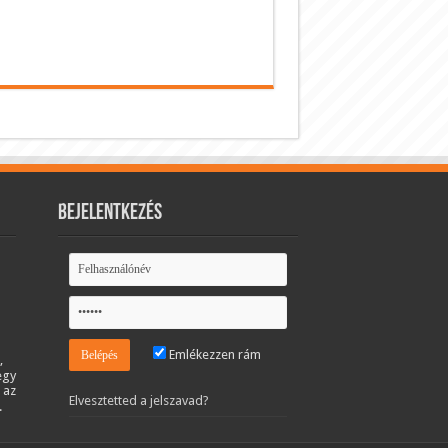
Bejelentkezés
Emlékezzen rám
,
egy
 az
Elvesztetted a jelszavad?
.