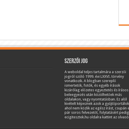
Szerzői jog
A weboldal teljes tartalmára a szerzői
jogról szóló 1999. évi LXXVI. törvény
vonatkozik. A blogban szereplő
ismertetők, fotók, és egyéb írások
kizárólag előzetes egyeztetés és írásos
beleegyezés után közölhetőek más
oldalakon, vagy nyomtatásban. Ez alól
kivételt képeznek azok a gyűjtőportálok
ahol nem közlik az egész írást, csupán 
pár soros felvezetőt, folytatásért pedig
ecigitesztek.hu oldalra kattint az olvasó