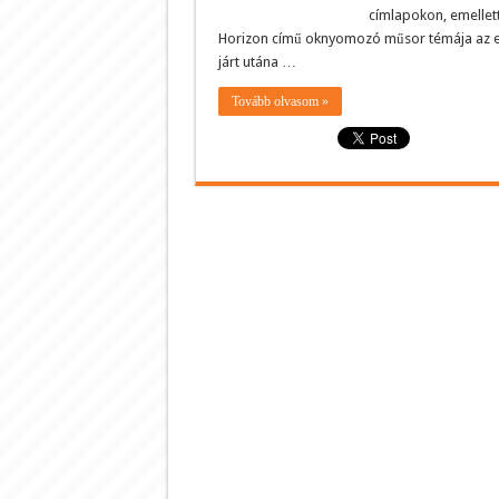
címlapokon, emellett
Horizon című oknyomozó műsor témája az el
járt utána …
Tovább olvasom »