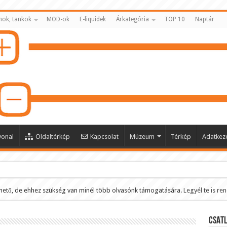
nok, tankok
MOD-ok
E-liquidek
Árkategória
TOP 10
Naptár
vonal
Oldaltérkép
Kapcsolat
Múzeum
Térkép
Adatkeze
hető, de ehhez szükség van minél több olvasónk támogatására.
Legyél te is re
ltése
CSATL