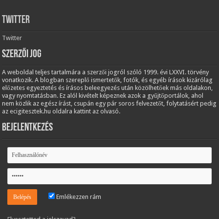
Twitter
Twitter
Szerzői jog
A weboldal teljes tartalmára a szerzői jogról szóló 1999. évi LXXVI. törvény
vonatkozik. A blogban szereplő ismertetők, fotók, és egyéb írások kizárólag
előzetes egyeztetés és írásos beleegyezés után közölhetőek más oldalakon,
vagy nyomtatásban. Ez alól kivételt képeznek azok a gyűjtőportálok, ahol
nem közlik az egész írást, csupán egy pár soros felvezetőt, folytatásért pedig
az ecigitesztek.hu oldalra kattint az olvasó.
Bejelentkezés
Emlékezzen rám