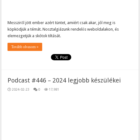
Messziről jött ember azért tüntet, amiért csak akar, jól meg is
köpködjük a témát. Nosztalgiázunk rendelős weboldalakon, és
elemezgetjük a skótok tiltását.
Tovább olvasom »
Podcast #446 – 2024 legjobb készülékei
2024-02-23
0
17,981