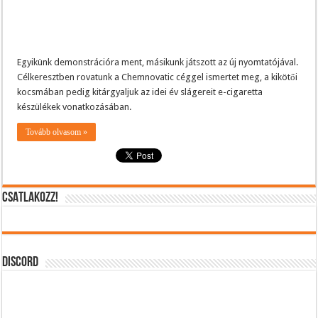
Egyikünk demonstrációra ment, másikunk játszott az új nyomtatójával.
Célkeresztben rovatunk a Chemnovatic céggel ismertet meg, a kikötői
kocsmában pedig kitárgyaljuk az idei év slágereit e-cigaretta
készülékek vonatkozásában.
Tovább olvasom »
CSATLAKOZZ!
DISCORD