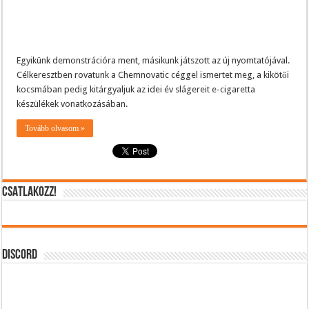
Egyikünk demonstrációra ment, másikunk játszott az új nyomtatójával.
Célkeresztben rovatunk a Chemnovatic céggel ismertet meg, a kikötői
kocsmában pedig kitárgyaljuk az idei év slágereit e-cigaretta
készülékek vonatkozásában.
Tovább olvasom »
CSATLAKOZZ!
DISCORD