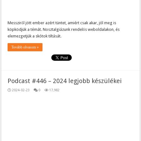
Messziről jött ember azért tüntet, amiért csak akar, jól meg is
köpködjük a témát. Nosztalgiázunk rendelős weboldalakon, és
elemezgetjük a skótok tiltását.
Tovább olvasom »
Podcast #446 – 2024 legjobb készülékei
2024-02-23
0
17,982