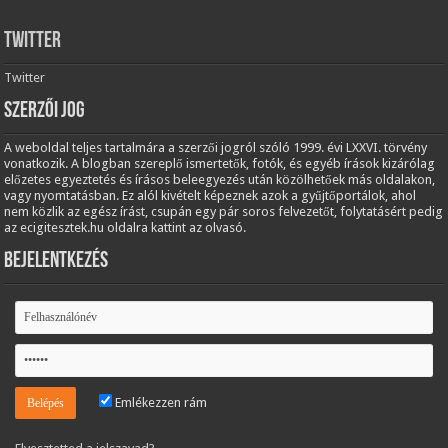
Twitter
Twitter
Szerzői jog
A weboldal teljes tartalmára a szerzői jogról szóló 1999. évi LXXVI. törvény
vonatkozik. A blogban szereplő ismertetők, fotók, és egyéb írások kizárólag
előzetes egyeztetés és írásos beleegyezés után közölhetőek más oldalakon,
vagy nyomtatásban. Ez alól kivételt képeznek azok a gyűjtőportálok, ahol
nem közlik az egész írást, csupán egy pár soros felvezetőt, folytatásért pedig
az ecigitesztek.hu oldalra kattint az olvasó.
Bejelentkezés
Emlékezzen rám