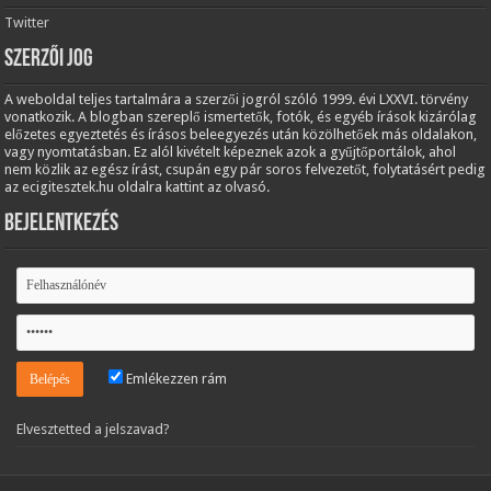
Twitter
Szerzői jog
A weboldal teljes tartalmára a szerzői jogról szóló 1999. évi LXXVI. törvény
vonatkozik. A blogban szereplő ismertetők, fotók, és egyéb írások kizárólag
előzetes egyeztetés és írásos beleegyezés után közölhetőek más oldalakon,
vagy nyomtatásban. Ez alól kivételt képeznek azok a gyűjtőportálok, ahol
nem közlik az egész írást, csupán egy pár soros felvezetőt, folytatásért pedig
az ecigitesztek.hu oldalra kattint az olvasó.
Bejelentkezés
Emlékezzen rám
Elvesztetted a jelszavad?