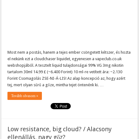
Most nem a postás, hanem a tejes ember csöngetett kétszer, és hozta
el nekünk ezt a cloudchaser liquidet, egyenesen a vapeclub.co.uk
webshopjából. A tesztelt liquid tulajdonságai 99% VG 3mg nikotin
tartalom 30ml 14.99 £ (~6.400 Forint) 10 ml-re vetített ára: ~2.130
Forint Csomagolás ZSE-NI-Á-LIS! Az alap koncepció az, hogy azért
tej, mert olyan sűrű a gőze, mintha tejet öntenénk ki. …
Tovább olvasom »
Low resistance, big cloud? / Alacsony
ellenállás, nagy gőz?