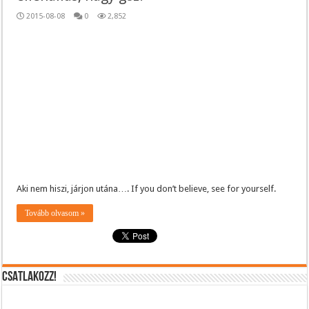
2015-08-08
0
2,852
Aki nem hiszi, járjon utána…. If you don’t believe, see for yourself.
Tovább olvasom »
CSATLAKOZZ!