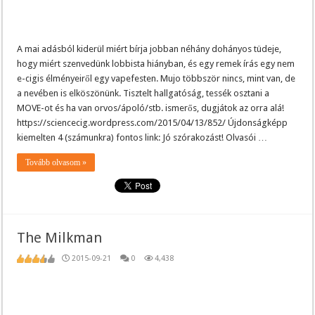
A mai adásból kiderül miért bírja jobban néhány dohányos tüdeje,
hogy miért szenvedünk lobbista hiányban, és egy remek írás egy nem
e-cigis élményeiről egy vapefesten. Mujo többször nincs, mint van, de
a nevében is elköszönünk. Tisztelt hallgatóság, tessék osztani a
MOVE-ot és ha van orvos/ápoló/stb. ismerős, dugjátok az orra alá!
https://sciencecig.wordpress.com/2015/04/13/852/ Újdonságképp
kiemelten 4 (számunkra) fontos link: Jó szórakozást! Olvasói …
Tovább olvasom »
The Milkman
2015-09-21
0
4,438