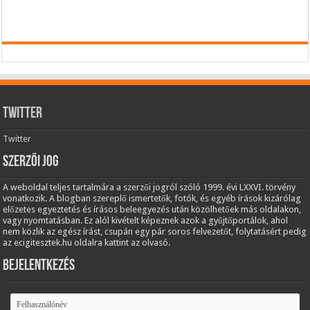
Twitter
Twitter
Szerzői jog
A weboldal teljes tartalmára a szerzői jogról szóló 1999. évi LXXVI. törvény
vonatkozik. A blogban szereplő ismertetők, fotók, és egyéb írások kizárólag
előzetes egyeztetés és írásos beleegyezés után közölhetőek más oldalakon,
vagy nyomtatásban. Ez alól kivételt képeznek azok a gyűjtőportálok, ahol
nem közlik az egész írást, csupán egy pár soros felvezetőt, folytatásért pedig
az ecigitesztek.hu oldalra kattint az olvasó.
Bejelentkezés