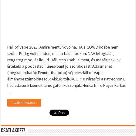
Hall of Vape 2023. Amire mentünk volna, HA a COVID közbe nem
szól… Pedig volt minden, mint a falunapokon: NAV lefoglalás,
rengeteg mod, és liquid. Hál’ isten Csabi elment, és mesélt nekünk.
Értékeld a podcastet iTunes-ban! Jó szórakozást! Adásmenet
(megkattintható): Fenntartható(bb) vépelésHall of Vape
élménybeszámolóKezdő: Akkuk, töltőkCOP10 Párásító a Patreonon E
heti adásunk kiemelt támogatói, köszönjük! Hencz Imre Hayas Farkas
…
Tovább olvasom »
CSATLAKOZZ!