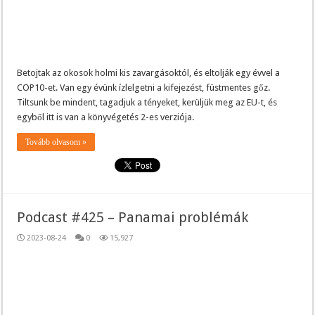
Betojtak az okosok holmi kis zavargásoktól, és eltolják egy évvel a
COP10-et. Van egy évünk ízlelgetni a kifejezést, füstmentes gőz.
Tiltsunk be mindent, tagadjuk a tényeket, kerüljük meg az EU-t, és
egyből itt is van a könyvégetés 2-es verziója.
Tovább olvasom »
Podcast #425 – Panamai problémák
2023-08-24
0
15,927