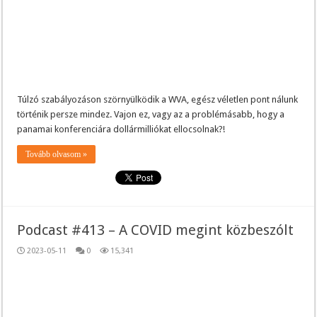
Túlzó szabályozáson szörnyülködik a WVA, egész véletlen pont nálunk
történik persze mindez. Vajon ez, vagy az a problémásabb, hogy a
panamai konferenciára dollármilliókat ellocsolnak?!
Tovább olvasom »
Podcast #413 – A COVID megint közbeszólt
2023-05-11
0
15,341