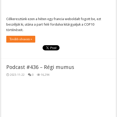
Célkeresztünk ezen a héten egy francia weboldalt fogott be, ezt
beszéljük ki, utána a part felé fordulva kitárgyaljuk a COP10
történéseit.
Tovább olvasom »
Podcast #436 – Régi mumus
2023-11-22
0
16,294