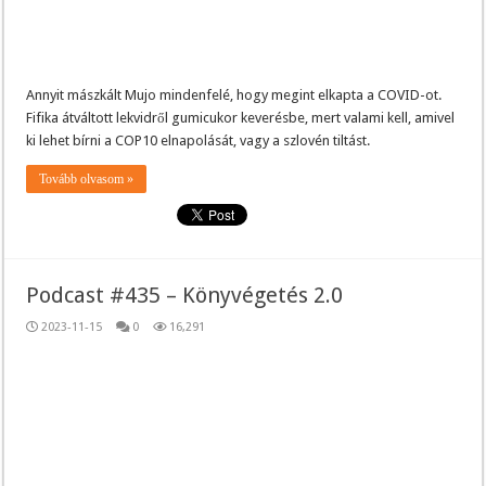
Annyit mászkált Mujo mindenfelé, hogy megint elkapta a COVID-ot.
Fifika átváltott lekvidről gumicukor keverésbe, mert valami kell, amivel
ki lehet bírni a COP10 elnapolását, vagy a szlovén tiltást.
Tovább olvasom »
Podcast #435 – Könyvégetés 2.0
2023-11-15
0
16,291