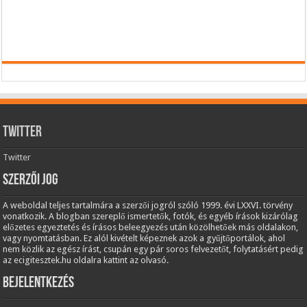
Twitter
Twitter
Szerzői jog
A weboldal teljes tartalmára a szerzői jogról szóló 1999. évi LXXVI. törvény
vonatkozik. A blogban szereplő ismertetők, fotók, és egyéb írások kizárólag
előzetes egyeztetés és írásos beleegyezés után közölhetőek más oldalakon,
vagy nyomtatásban. Ez alól kivételt képeznek azok a gyűjtőportálok, ahol
nem közlik az egész írást, csupán egy pár soros felvezetőt, folytatásért pedig
az ecigitesztek.hu oldalra kattint az olvasó.
Bejelentkezés