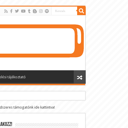
lési tájékoztató
ndszeres támogatónk ide kattintva!
AKOZZ!