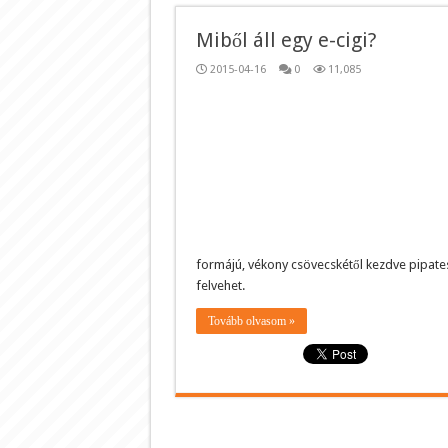
Miből áll egy e-cigi?
2015-04-16
0
11,085
formájú, vékony csövecskétől kezdve pipate
felvehet.
Tovább olvasom »