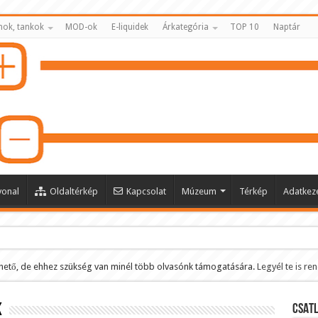
nok, tankok
MOD-ok
E-liquidek
Árkategória
TOP 10
Naptár
vonal
Oldaltérkép
Kapcsolat
Múzeum
Térkép
Adatkeze
hető, de ehhez szükség van minél több olvasónk támogatására.
Legyél te is re
ltése
k
CSATL