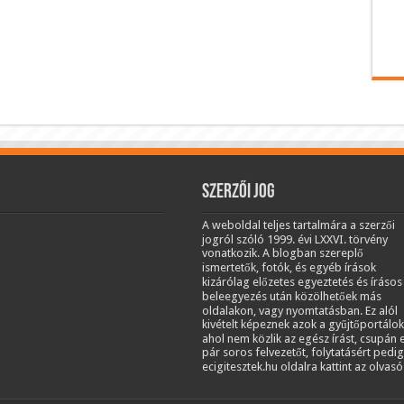
Szerzői jog
A weboldal teljes tartalmára a szerzői
jogról szóló 1999. évi LXXVI. törvény
vonatkozik. A blogban szereplő
ismertetők, fotók, és egyéb írások
kizárólag előzetes egyeztetés és írásos
beleegyezés után közölhetőek más
oldalakon, vagy nyomtatásban. Ez alól
kivételt képeznek azok a gyűjtőportálok
ahol nem közlik az egész írást, csupán 
pár soros felvezetőt, folytatásért pedig
ecigitesztek.hu oldalra kattint az olvasó