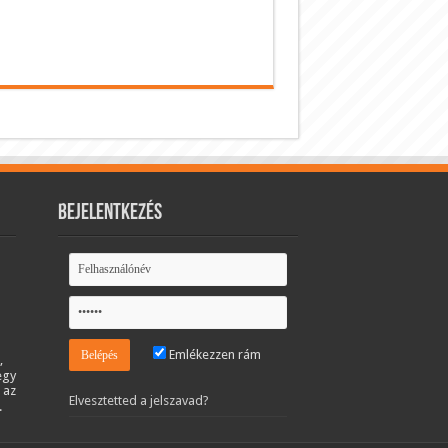
Bejelentkezés
Emlékezzen rám
,
egy
 az
Elvesztetted a jelszavad?
.