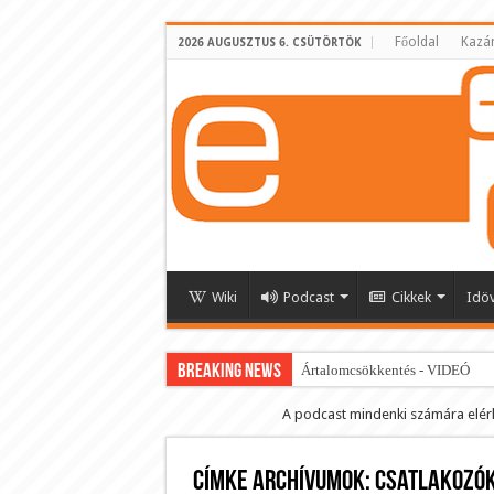
Főoldal
Kazá
2026 AUGUSZTUS 6. CSÜTÖRTÖK
Wiki
Podcast
Cikkek
Idö
BREAKING NEWS
Ártalomcsökkentés - VIDEÓ
E-cigi használati szokások 2.0
A podcast mindenki számára elér
Android Podcast alkalmazás letö
Címke archívumok:
Párásító podcast lejátszási lista
csatlakozó