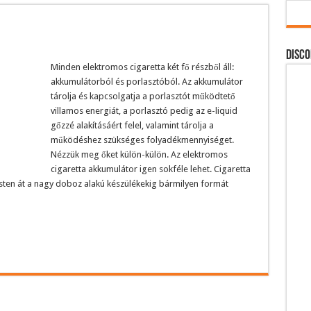
DISCO
Minden elektromos cigaretta két fő részből áll:
akkumulátorból és porlasztóból. Az akkumulátor
tárolja és kapcsolgatja a porlasztót működtető
villamos energiát, a porlasztó pedig az e-liquid
gőzzé alakításáért felel, valamint tárolja a
működéshez szükséges folyadékmennyiséget.
Nézzük meg őket külön-külön. Az elektromos
cigaretta akkumulátor igen sokféle lehet. Cigaretta
sten át a nagy doboz alakú készülékekig bármilyen formát