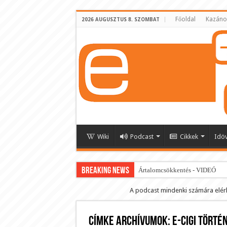
Főoldal
Kazáno
2026 AUGUSZTUS 8. SZOMBAT
Wiki
Podcast
Cikkek
Idö
BREAKING NEWS
Ártalomcsökkentés - VIDEÓ
E-cigi használati szokások 2.0
A podcast mindenki számára elér
Android Podcast alkalmazás letö
Címke archívumok:
Párásító podcast lejátszási lista
e-cigi törté