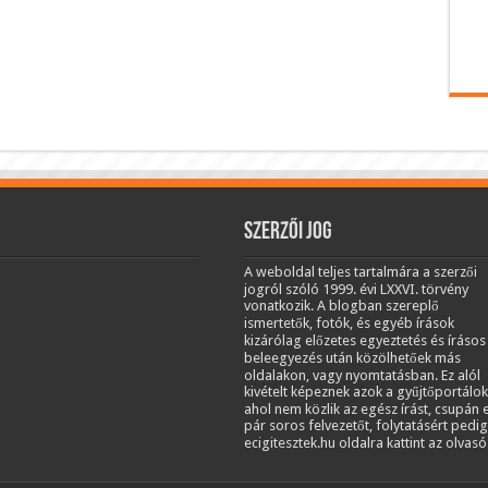
Szerzői jog
A weboldal teljes tartalmára a szerzői
jogról szóló 1999. évi LXXVI. törvény
vonatkozik. A blogban szereplő
ismertetők, fotók, és egyéb írások
kizárólag előzetes egyeztetés és írásos
beleegyezés után közölhetőek más
oldalakon, vagy nyomtatásban. Ez alól
kivételt képeznek azok a gyűjtőportálok
ahol nem közlik az egész írást, csupán 
pár soros felvezetőt, folytatásért pedig
ecigitesztek.hu oldalra kattint az olvasó