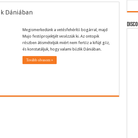
ik Dániában
DISCO
Megismerkedünk a vetésfehérítő bogárral, majd
Mujo festőprojektjét vesézzük ki. Az ontopik
részben átismételjük miért nem fertőz a kifújt gőz,
és konstatáljuk, hogy valami bűzlik Dániában.
Tovább olvasom »