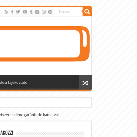
lési tájékoztató
ndszeres támogatónk ide kattintva!
AKOZZ!