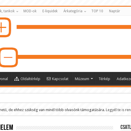
k, tankok
MOD-ok
E-liquidek
Árkategória
TOP 10
Naptár
vonal
Oldaltérkép
Kapcsolat
Múzeum
Térkép
Adatkeze
hető, de ehhez szükség van minél több olvasónk támogatására.
Legyél te is re
ltése
nelem
CSATL