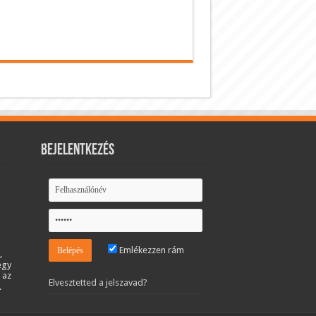
Bejelentkezés
Emlékezzen rám
,
egy
 az
Elvesztetted a jelszavad?
.