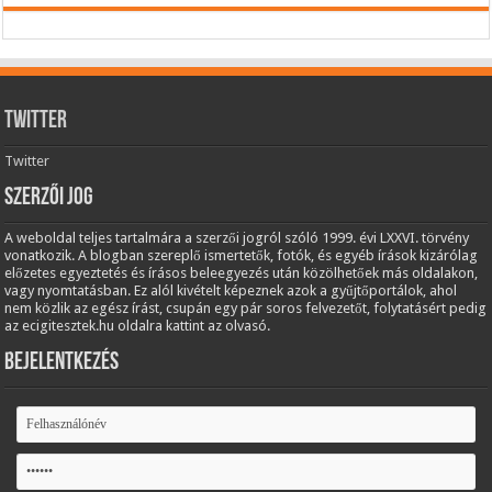
Twitter
Twitter
Szerzői jog
A weboldal teljes tartalmára a szerzői jogról szóló 1999. évi LXXVI. törvény
vonatkozik. A blogban szereplő ismertetők, fotók, és egyéb írások kizárólag
előzetes egyeztetés és írásos beleegyezés után közölhetőek más oldalakon,
vagy nyomtatásban. Ez alól kivételt képeznek azok a gyűjtőportálok, ahol
nem közlik az egész írást, csupán egy pár soros felvezetőt, folytatásért pedig
az ecigitesztek.hu oldalra kattint az olvasó.
Bejelentkezés