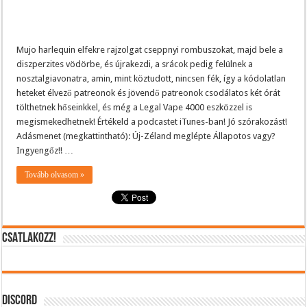
Mujo harlequin elfekre rajzolgat cseppnyi rombuszokat, majd bele a
diszperzites vödörbe, és újrakezdi, a srácok pedig felülnek a
nosztalgiavonatra, amin, mint köztudott, nincsen fék, így a kódolatlan
heteket élvező patreonok és jövendő patreonok csodálatos két órát
tölthetnek hőseinkkel, és még a Legal Vape 4000 eszközzel is
megismekedhetnek! Értékeld a podcastet iTunes-ban! Jó szórakozást!
Adásmenet (megkattintható): Új-Zéland meglépte Állapotos vagy?
Ingyengőz!! …
Tovább olvasom »
CSATLAKOZZ!
DISCORD