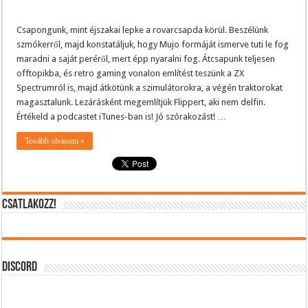
Csapongunk, mint éjszakai lepke a rovarcsapda körül. Beszélünk
szmókerről, majd konstatáljuk, hogy Mujo formáját ismerve tuti le fog
maradni a saját peréről, mert épp nyaralni fog. Átcsapunk teljesen
offtopikba, és retro gaming vonalon említést teszünk a ZX
Spectrumról is, majd átkötünk a szimulátorokra, a végén traktorokat
magasztalunk. Lezárásként megemlítjük Flippert, aki nem delfin.
Értékeld a podcastet iTunes-ban is! Jó szórakozást! …
Tovább olvasom »
CSATLAKOZZ!
DISCORD