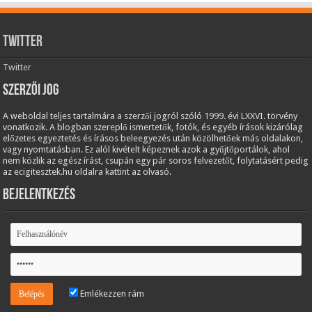
Twitter
Twitter
Szerzői jog
A weboldal teljes tartalmára a szerzői jogról szóló 1999. évi LXXVI. törvény
vonatkozik. A blogban szereplő ismertetők, fotók, és egyéb írások kizárólag
előzetes egyeztetés és írásos beleegyezés után közölhetőek más oldalakon,
vagy nyomtatásban. Ez alól kivételt képeznek azok a gyűjtőportálok, ahol
nem közlik az egész írást, csupán egy pár soros felvezetőt, folytatásért pedig
az ecigitesztek.hu oldalra kattint az olvasó.
Bejelentkezés
Emlékezzen rám