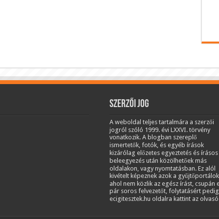
Szerzői jog
A weboldal teljes tartalmára a szerzői
jogról szóló 1999. évi LXXVI. törvény
vonatkozik. A blogban szereplő
ismertetők, fotók, és egyéb írások
kizárólag előzetes egyeztetés és írásos
beleegyezés után közölhetőek más
oldalakon, vagy nyomtatásban. Ez alól
kivételt képeznek azok a gyűjtőportálok
ahol nem közlik az egész írást, csupán 
pár soros felvezetőt, folytatásért pedig
ecigitesztek.hu oldalra kattint az olvasó