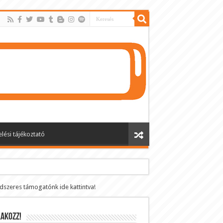
lési tájékoztató
ndszeres támogatónk ide kattintva!
AKOZZ!