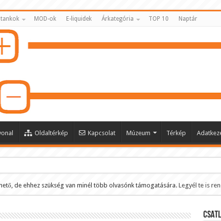
 tankok
MOD-ok
E-liquidek
Árkategória
TOP 10
Naptár
vonal
Oldaltérkép
Kapcsolat
Múzeum
Térkép
Adatkeze
hető, de ehhez szükség van minél több olvasónk támogatására.
Legyél te is re
ltése
CSATL