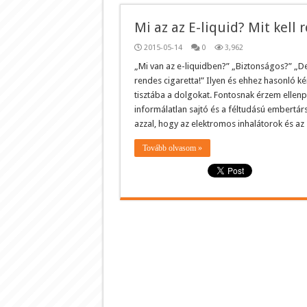
Mi az az E-liquid? Mit kell 
2015-05-14
0
3,962
„Mi van az e-liquidben?” „Biztonságos?” „De
rendes cigaretta!” Ilyen és ehhez hasonló ké
tisztába a dolgokat. Fontosnak érzem ellenp
informálatlan sajtó és a féltudású embertárs
azzal, hogy az elektromos inhalátorok és az
Tovább olvasom »