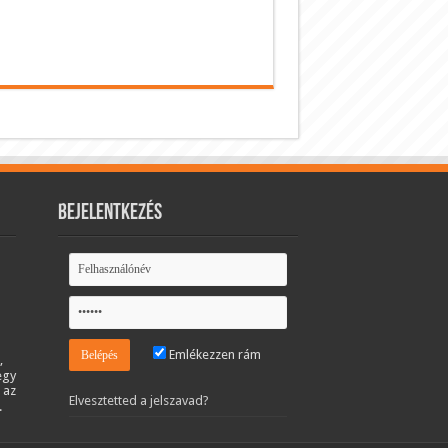
Bejelentkezés
Emlékezzen rám
,
egy
 az
Elvesztetted a jelszavad?
.