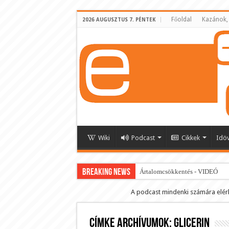
Főoldal
Kazánok,
2026 AUGUSZTUS 7. PÉNTEK
Wiki
Podcast
Cikkek
Idö
BREAKING NEWS
Ártalomcsökkentés - VIDEÓ
E-cigi használati szokások 2.0
A podcast mindenki számára elér
Android Podcast alkalmazás letö
Címke archívumok:
Párásító podcast lejátszási lista
glicerin