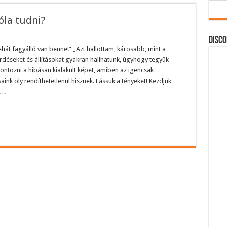
róla tudni?
DISCO
hát fagyálló van benne!” „Azt hallottam, károsabb, mint a
rdéseket és állításokat gyakran hallhatunk, úgyhogy tegyük
ontozni a hibásan kialakult képet, amiben az igencsak
aink oly rendíthetetlenül hisznek. Lássuk a tényeket! Kezdjük
 …