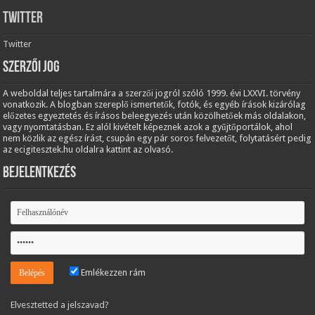
Twitter
Twitter
Szerzői jog
A weboldal teljes tartalmára a szerzői jogról szóló 1999. évi LXXVI. törvény
vonatkozik. A blogban szereplő ismertetők, fotók, és egyéb írások kizárólag
előzetes egyeztetés és írásos beleegyezés után közölhetőek más oldalakon,
vagy nyomtatásban. Ez alól kivételt képeznek azok a gyűjtőportálok, ahol
nem közlik az egész írást, csupán egy pár soros felvezetőt, folytatásért pedig
az ecigitesztek.hu oldalra kattint az olvasó.
Bejelentkezés
Emlékezzen rám
Elvesztetted a jelszavad?