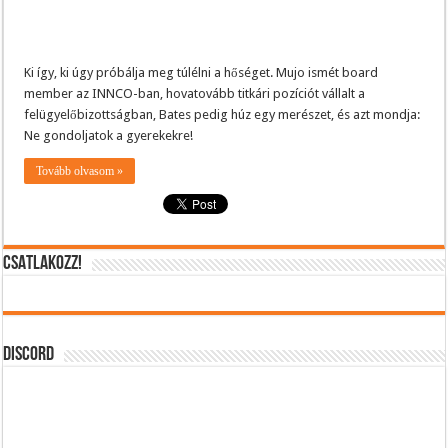
Ki így, ki úgy próbálja meg túlélni a hőséget. Mujo ismét board
member az INNCO-ban, hovatovább titkári pozíciót vállalt a
felügyelőbizottságban, Bates pedig húz egy merészet, és azt mondja:
Ne gondoljatok a gyerekekre!
Tovább olvasom »
CSATLAKOZZ!
DISCORD