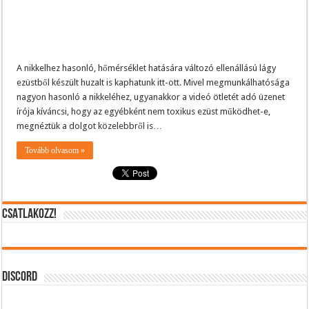
A nikkelhez hasonló, hőmérséklet hatására változó ellenállású lágy
ezüstből készült huzalt is kaphatunk itt-ott. Mivel megmunkálhatósága
nagyon hasonló a nikkeléhez, ugyanakkor a videó ötletét adó üzenet
írója kíváncsi, hogy az egyébként nem toxikus ezüst működhet-e,
megnéztük a dolgot közelebbről is…
Tovább olvasom »
CSATLAKOZZ!
DISCORD