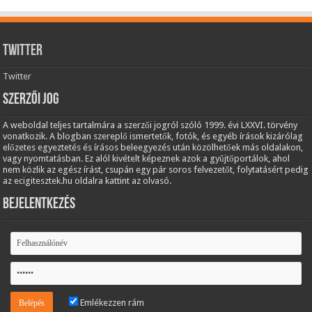
Twitter
Twitter
Szerzői jog
A weboldal teljes tartalmára a szerzői jogról szóló 1999. évi LXXVI. törvény
vonatkozik. A blogban szereplő ismertetők, fotók, és egyéb írások kizárólag
előzetes egyeztetés és írásos beleegyezés után közölhetőek más oldalakon,
vagy nyomtatásban. Ez alól kivételt képeznek azok a gyűjtőportálok, ahol
nem közlik az egész írást, csupán egy pár soros felvezetőt, folytatásért pedig
az ecigitesztek.hu oldalra kattint az olvasó.
Bejelentkezés
Emlékezzen rám