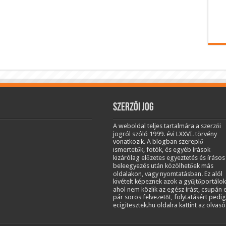
Szerzői jog
A weboldal teljes tartalmára a szerzői
jogról szóló 1999. évi LXXVI. törvény
vonatkozik. A blogban szereplő
ismertetők, fotók, és egyéb írások
kizárólag előzetes egyeztetés és írásos
beleegyezés után közölhetőek más
oldalakon, vagy nyomtatásban. Ez alól
kivételt képeznek azok a gyűjtőportálok
ahol nem közlik az egész írást, csupán 
pár soros felvezetőt, folytatásért pedig
ecigitesztek.hu oldalra kattint az olvasó