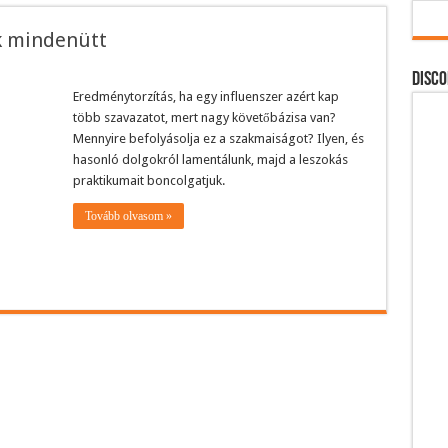
k mindenütt
DISCO
Eredménytorzítás, ha egy influenszer azért kap
több szavazatot, mert nagy követőbázisa van?
Mennyire befolyásolja ez a szakmaiságot? Ilyen, és
hasonló dolgokról lamentálunk, majd a leszokás
praktikumait boncolgatjuk.
Tovább olvasom »