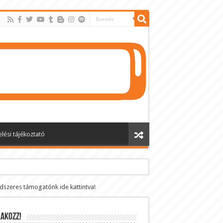
lési tájékoztató
ndszeres támogatónk ide kattintva!
AKOZZ!