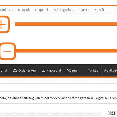
 tankok
MOD-ok
E-liquidek
Árkategória
TOP 10
Naptár
vonal
Oldaltérkép
Kapcsolat
Múzeum
Térkép
Adatkeze
hető, de ehhez szükség van minél több olvasónk támogatására.
Legyél te is re
ltése
CSATL