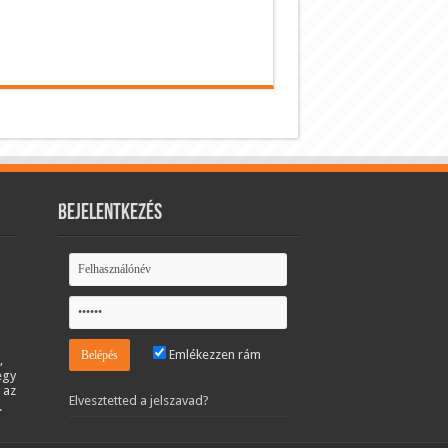
Bejelentkezés
Emlékezzen rám
,
egy
 az
Elvesztetted a jelszavad?
.