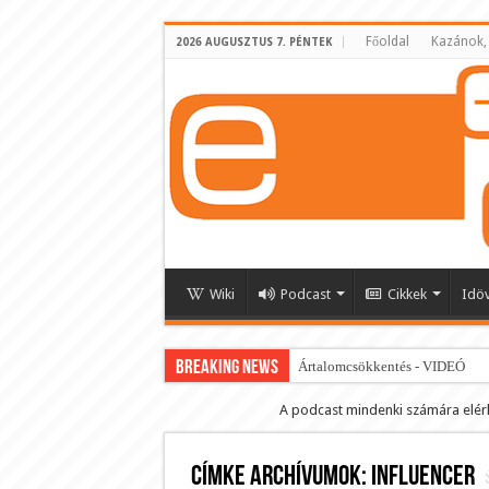
Főoldal
Kazánok,
2026 AUGUSZTUS 7. PÉNTEK
Wiki
Podcast
Cikkek
Idö
BREAKING NEWS
Ártalomcsökkentés - VIDEÓ
E-cigi használati szokások 2.0
A podcast mindenki számára elér
Android Podcast alkalmazás letö
Címke archívumok:
Párásító podcast lejátszási lista
influencer