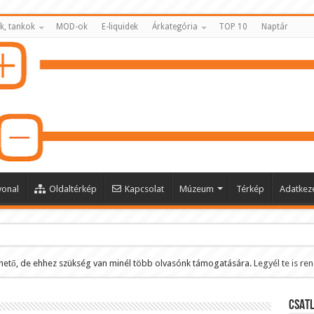
k, tankok
MOD-ok
E-liquidek
Árkategória
TOP 10
Naptár
vonal
Oldaltérkép
Kapcsolat
Múzeum
Térkép
Adatkeze
hető, de ehhez szükség van minél több olvasónk támogatására.
Legyél te is re
ltése
CSATL