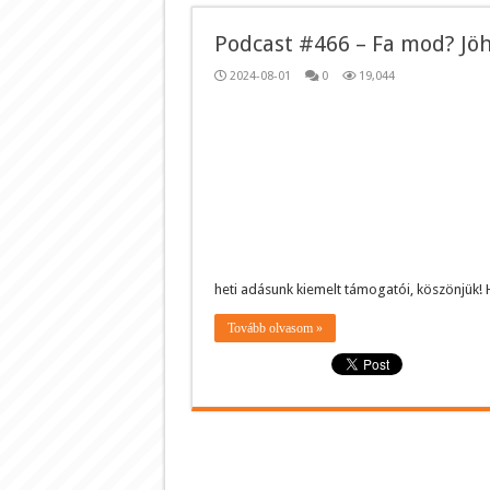
Podcast #466 – Fa mod? Jöh
2024-08-01
0
19,044
heti adásunk kiemelt támogatói, köszönjük!
Tovább olvasom »