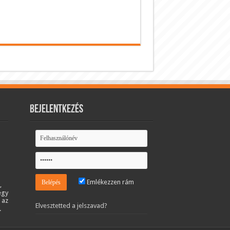
Bejelentkezés
Emlékezzen rám
,
egy
 az
Elvesztetted a jelszavad?
.