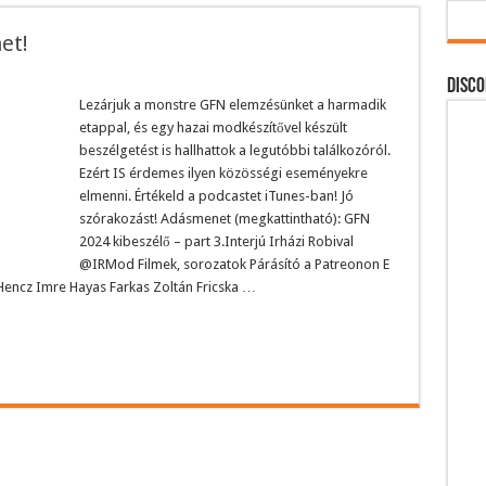
et!
DISCO
Lezárjuk a monstre GFN elemzésünket a harmadik
etappal, és egy hazai modkészítővel készült
beszélgetést is hallhattok a legutóbbi találkozóról.
Ezért IS érdemes ilyen közösségi eseményekre
elmenni. Értékeld a podcastet iTunes-ban! Jó
szórakozást! Adásmenet (megkattintható): GFN
2024 kibeszélő – part 3.Interjú Irházi Robival
@IRMod Filmek, sorozatok Párásító a Patreonon E
 Hencz Imre Hayas Farkas Zoltán Fricska …