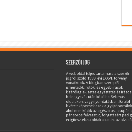
Szerzői jog
A weboldal teljes tartalmára a szerzői
jogról szóló 1999. évi LXXVI. törvény
vonatkozik. A blogban szereplő
ismertetők, fotók, és egyéb írások
kizárólag előzetes egyeztetés és írásos
beleegyezés után közölhetőek más
oldalakon, vagy nyomtatásban. Ez alól
kivételt képeznek azok a gyűjtőportálok
ahol nem közlik az egész írást, csupán 
pár soros felvezetőt, folytatásért pedig
ecigitesztek.hu oldalra kattint az olvasó