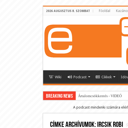
Főoldal
Kazáno
2026 AUGUSZTUS 8. SZOMBAT
Wiki
Podcast
Cikkek
Idö
BREAKING NEWS
Ártalomcsökkentés - VIDEÓ
E-cigi használati szokások 2.0
A podcast mindenki számára elér
Android Podcast alkalmazás letö
Címke archívumok:
Párásító podcast lejátszási lista
Ircsik Robi