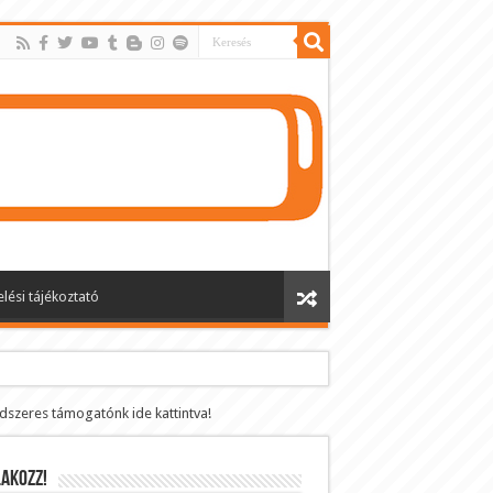
lési tájékoztató
ndszeres támogatónk ide kattintva!
AKOZZ!