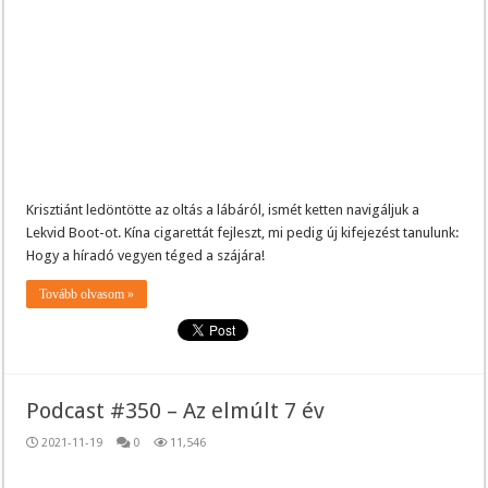
Krisztiánt ledöntötte az oltás a lábáról, ismét ketten navigáljuk a
Lekvid Boot-ot. Kína cigarettát fejleszt, mi pedig új kifejezést tanulunk:
Hogy a híradó vegyen téged a szájára!
Tovább olvasom »
Podcast #350 – Az elmúlt 7 év
2021-11-19
0
11,546