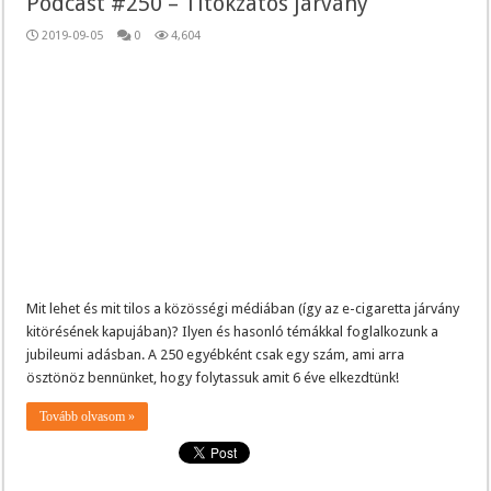
Podcast #250 – Titokzatos járvány
2019-09-05
0
4,604
Mit lehet és mit tilos a közösségi médiában (így az e-cigaretta járvány
kitörésének kapujában)? Ilyen és hasonló témákkal foglalkozunk a
jubileumi adásban. A 250 egyébként csak egy szám, ami arra
ösztönöz bennünket, hogy folytassuk amit 6 éve elkezdtünk!
Tovább olvasom »