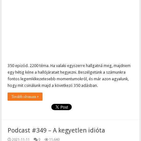
350 epizód. 2200 téma. Ha valaki egyszerre hallgatná meg, majdnem
egy hétig kéne a hallójáratait hegyezni. Beszélgetünk a számunkra
fontos legemlékezetesebb momentumokról, és már azon agyalunk,
hogy mit csinálunk majd a következő 350 adásban.
Tovább olvasom »
Podcast #349 – A kegyetlen idióta
2021-11-11
0
11,640