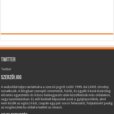
Twitter
Twitter
Szerzői jog
A weboldal teljes tartalmára a szerzői jogról szóló 1999. évi LXXVI. törvény
vonatkozik. A blogban szereplő ismertetők, fotók, és egyéb írások kizárólag
előzetes egyeztetés és írásos beleegyezés után közölhetőek más oldalakon,
vagy nyomtatásban. Ez alól kivételt képeznek azok a gyűjtőportálok, ahol
nem közlik az egész írást, csupán egy pár soros felvezetőt, folytatásért pedig
az ecigitesztek.hu oldalra kattint az olvasó.