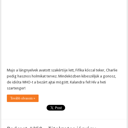
Mujo a lángnyelvek avatott szakértője lett, Fifika kóccal teker, Charlie
pedig hasznos holmikat tervez. Mindeközben kibeszéljük a gonosz,
de idióta WHO-t a bezárt ajtai mögött. Kalandra fel! Hív a heti
szartenger!
Tovább olvasom »