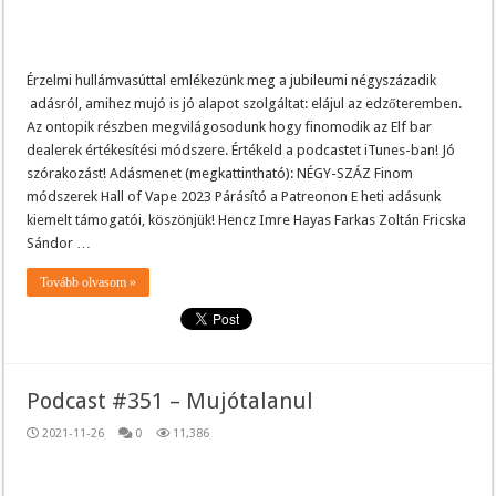
Érzelmi hullámvasúttal emlékezünk meg a jubileumi négyszázadik
adásról, amihez mujó is jó alapot szolgáltat: elájul az edzőteremben.
Az ontopik részben megvilágosodunk hogy finomodik az Elf bar
dealerek értékesítési módszere. Értékeld a podcastet iTunes-ban! Jó
szórakozást! Adásmenet (megkattintható): NÉGY-SZÁZ Finom
módszerek Hall of Vape 2023 Párásító a Patreonon E heti adásunk
kiemelt támogatói, köszönjük! Hencz Imre Hayas Farkas Zoltán Fricska
Sándor …
Tovább olvasom »
Podcast #351 – Mujótalanul
2021-11-26
0
11,386