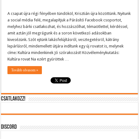
A csapat újra régi fényében tündököl, Krisztián újra közöttünk. Nyitunk
a social média felé, megalapítjuk a Párásító Facebook csoportot,
melyhez bárki csatlakozhat, és hozzászólhat, témaötlettel, kérdéssel,
amit aztán jól megrágunk és a soron következő adásokban
kivesézünk. Szót ejtünk lakásfelújításról, vesztegetésről, kátrány
lepárlásról, mindemellett útjára indítunk egy új rovatot is, melynek
címe: Kultúra mindenkinek Jó szórakozást! Közvéleménykutatás:
Kultúra rovat Na ezért gyűröttek …
Tovább olvasom »
CSATLAKOZZ!
DISCORD