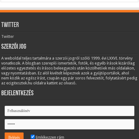
Twitter
Twitter
Szerzői jog
A weboldal teljes tartalmára a szerzői jogról szóló 1999. évi LXXVI. törvény
vonatkozik. A blogban szereplő ismertetők, fotók, és egyéb írások kizárólag
előzetes egyeztetés és írásos beleegyezés után közölhetőek más oldalakon,
vagy nyomtatásban. Ez alól kivételt képeznek azok a gyűjtőportálok, ahol
nem közlik az egész írást, csupán egy pár soros felvezetőt, folytatásért pedig
az ecigitesztek.hu oldalra kattint az olvasó.
Bejelentkezés
Emlékezzen rám