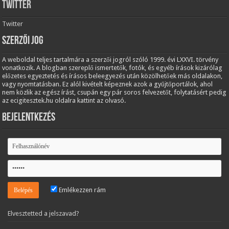
Twitter
Twitter
Szerzői jog
A weboldal teljes tartalmára a szerzői jogról szóló 1999. évi LXXVI. törvény
vonatkozik. A blogban szereplő ismertetők, fotók, és egyéb írások kizárólag
előzetes egyeztetés és írásos beleegyezés után közölhetőek más oldalakon,
vagy nyomtatásban. Ez alól kivételt képeznek azok a gyűjtőportálok, ahol
nem közlik az egész írást, csupán egy pár soros felvezetőt, folytatásért pedig
az ecigitesztek.hu oldalra kattint az olvasó.
Bejelentkezés
Emlékezzen rám
Elvesztetted a jelszavad?