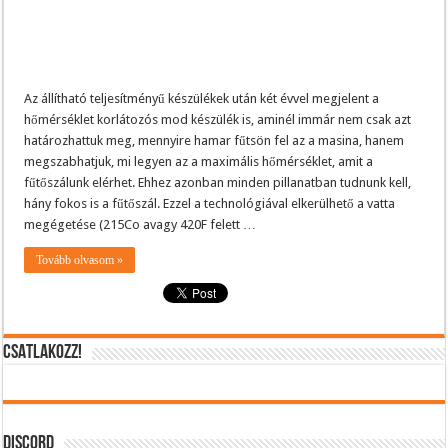
Az állítható teljesítményű készülékek után két évvel megjelent a
hőmérséklet korlátozós mod készülék is, aminél immár nem csak azt
határozhattuk meg, mennyire hamar fűtsön fel az a masina, hanem
megszabhatjuk, mi legyen az a maximális hőmérséklet, amit a
fűtőszálunk elérhet. Ehhez azonban minden pillanatban tudnunk kell,
hány fokos is a fűtőszál. Ezzel a technológiával elkerülhető a vatta
megégetése (215Co avagy 420F felett …
Tovább olvasom »
CSATLAKOZZ!
DISCORD