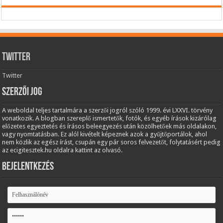
Twitter
Twitter
Szerzői jog
A weboldal teljes tartalmára a szerzői jogról szóló 1999. évi LXXVI. törvény
vonatkozik. A blogban szereplő ismertetők, fotók, és egyéb írások kizárólag
előzetes egyeztetés és írásos beleegyezés után közölhetőek más oldalakon,
vagy nyomtatásban. Ez alól kivételt képeznek azok a gyűjtőportálok, ahol
nem közlik az egész írást, csupán egy pár soros felvezetőt, folytatásért pedig
az ecigitesztek.hu oldalra kattint az olvasó.
Bejelentkezés