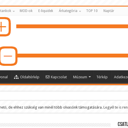
 tankok
MOD-ok
E-liquidek
Árkategória
TOP 10
Naptár
vonal
Oldaltérkép
Kapcsolat
Múzeum
Térkép
Adatkeze
hető, de ehhez szükség van minél több olvasónk támogatására.
Legyél te is re
ltése
CSATL