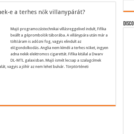
ek-e a terhes nők villanypárát?
DISCO
Mujó programozástechnikai villásreggelivel indult, Fifika
beállt a géprombolók táborába. A villánypára után már a
töltőáram is adózni fog, vagyis elindult az
előgondolkodás. Anglia nem kíméli a terhes nőket, ingyen
adna nekik elektromos cigarettát. Fifika kitálal a Dwarv
DL-MTL galaxisban. Mujó ismét lecsap a szalagcímek
át, vagyis a jóhír az nem lehet bulvár. Törptörténeti