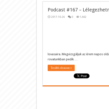
Podcast #167 – Lélegezhetn
2017-10-26
0
1,662
lovasaira. Megvizsgáljuk az érem napos oldal
rovatunkban pedik …
Tovább olvasom »