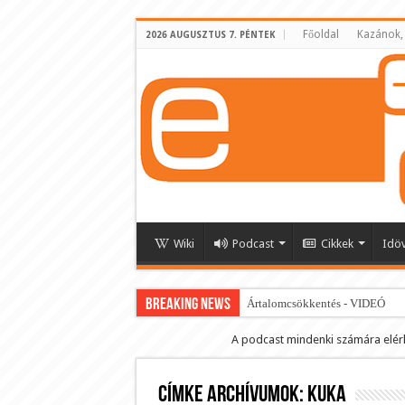
Főoldal
Kazánok,
2026 AUGUSZTUS 7. PÉNTEK
Wiki
Podcast
Cikkek
Idö
BREAKING NEWS
Ártalomcsökkentés - VIDEÓ
E-cigi használati szokások 2.0
A podcast mindenki számára elér
Android Podcast alkalmazás letö
Címke archívumok:
Párásító podcast lejátszási lista
Kuka