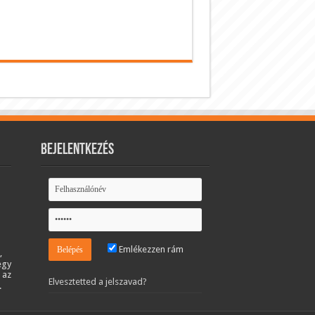
Bejelentkezés
Emlékezzen rám
,
egy
 az
Elvesztetted a jelszavad?
.