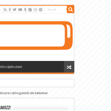
lési tájékoztató
ndszeres támogatónk ide kattintva!
AKOZZ!