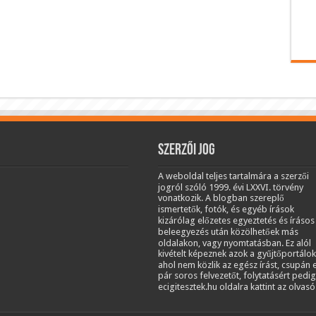
Szerzői jog
A weboldal teljes tartalmára a szerzői
jogról szóló 1999. évi LXXVI. törvény
vonatkozik. A blogban szereplő
ismertetők, fotók, és egyéb írások
kizárólag előzetes egyeztetés és írásos
beleegyezés után közölhetőek más
oldalakon, vagy nyomtatásban. Ez alól
kivételt képeznek azok a gyűjtőportálok
ahol nem közlik az egész írást, csupán 
pár soros felvezetőt, folytatásért pedig
ecigitesztek.hu oldalra kattint az olvasó