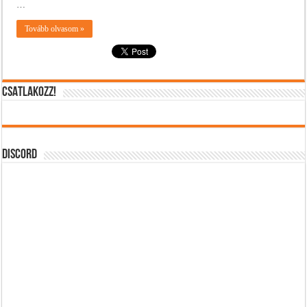
…
Tovább olvasom »
CSATLAKOZZ!
DISCORD