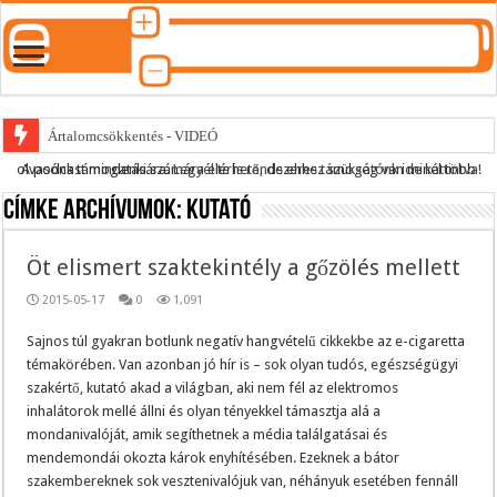
Ártalomcsökkentés - VIDEÓ
A podcast mindenki számára elérhető, de ehhez szükség van minél több olvasónk támogatására.
Legyél te is rendszeres támogatónk ide kattintva!
E-cigi használati szokások 2.0
Címke archívumok:
kutató
Android Podcast alkalmazás letöltése
Párásító podcast lejátszási lista
Öt elismert szaktekintély a gőzölés mellett
2015-05-17
0
1,091
Sajnos túl gyakran botlunk negatív hangvételű cikkekbe az e-cigaretta
témakörében. Van azonban jó hír is – sok olyan tudós, egészségügyi
szakértő, kutató akad a világban, aki nem fél az elektromos
inhalátorok mellé állni és olyan tényekkel támasztja alá a
mondanivalóját, amik segíthetnek a média találgatásai és
mendemondái okozta károk enyhítésében. Ezeknek a bátor
szakembereknek sok vesztenivalójuk van, néhányuk esetében fennáll