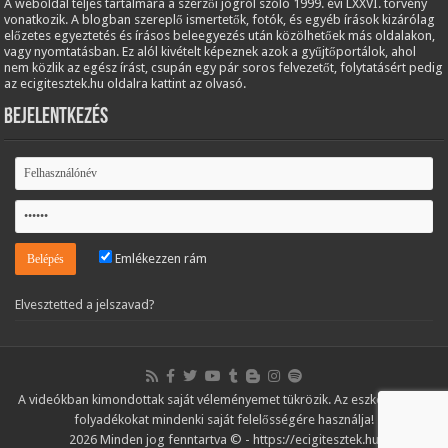
A weboldal teljes tartalmára a szerzői jogról szóló 1999. évi LXXVI. törvény
vonatkozik. A blogban szereplő ismertetők, fotók, és egyéb írások kizárólag
előzetes egyeztetés és írásos beleegyezés után közölhetőek más oldalakon,
vagy nyomtatásban. Ez alól kivételt képeznek azok a gyűjtőportálok, ahol
nem közlik az egész írást, csupán egy pár soros felvezetőt, folytatásért pedig
az ecigitesztek.hu oldalra kattint az olvasó.
Bejelentkezés
Emlékezzen rám
Elvesztetted a jelszavad?
A videókban kimondottak saját véleményemet tükrözik. Az eszközöket és
folyadékokat mindenki saját felelősségére használja!
2026 Minden jog fenntartva © - https://ecigitesztek.hu