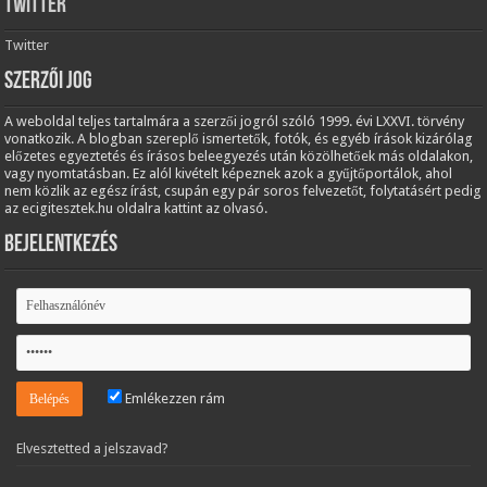
Twitter
Twitter
Szerzői jog
A weboldal teljes tartalmára a szerzői jogról szóló 1999. évi LXXVI. törvény
vonatkozik. A blogban szereplő ismertetők, fotók, és egyéb írások kizárólag
előzetes egyeztetés és írásos beleegyezés után közölhetőek más oldalakon,
vagy nyomtatásban. Ez alól kivételt képeznek azok a gyűjtőportálok, ahol
nem közlik az egész írást, csupán egy pár soros felvezetőt, folytatásért pedig
az ecigitesztek.hu oldalra kattint az olvasó.
Bejelentkezés
Emlékezzen rám
Elvesztetted a jelszavad?