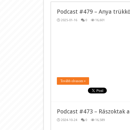
Podcast #479 – Anya trükkö
2025-01-16
0
16,601
Tovább olvasom »
Podcast #473 – Rászoktak a
2024-10-24
0
16,589