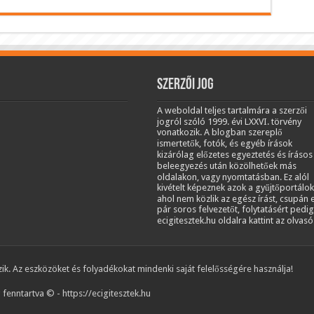
Szerzői jog
A weboldal teljes tartalmára a szerzői
jogról szóló 1999. évi LXXVI. törvény
vonatkozik. A blogban szereplő
ismertetők, fotók, és egyéb írások
kizárólag előzetes egyeztetés és írásos
beleegyezés után közölhetőek más
oldalakon, vagy nyomtatásban. Ez alól
kivételt képeznek azok a gyűjtőportálok
ahol nem közlik az egész írást, csupán 
pár soros felvezetőt, folytatásért pedig
ecigitesztek.hu oldalra kattint az olvasó
k. Az eszközöket és folyadékokat mindenki saját felelősségére használja!
fenntartva © - https://ecigitesztek.hu