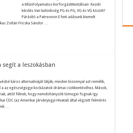
a tiltásFolyamatos körforgásMentálisan Kezdő
kérdés Van különbség PG és PG, VG és VG között?
Párásító a Patreonon E heti adásunk kiemelt
kas Zoltán Fricska Sándor …
a segít a leszokásban
ésbé káros alternatíváját látják, minden bizonnyal azt remélik,
ul a az egészségügyi kockázatok drámai csökkentéséhez. Mások,
anak, attól félnek, hogy nemdohányzók tömegei fognak így
kai CDC (az Amerikai Járványügyi Hivatal) által végzett felmérés
amik …