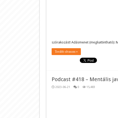
szórakozást! Adásmenet (megkattintható): 
Tovább olvasom »
Podcast #418 – Mentális ja
2023-06-21
0
15,483