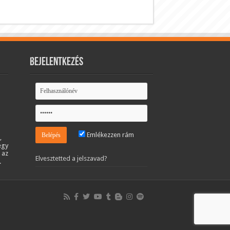
Bejelentkezés
Emlékezzen rám
,
egy
 az
Elvesztetted a jelszavad?
.