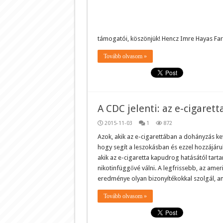
támogatói, köszönjük! Hencz Imre Hayas Far
Tovább olvasom »
A CDC jelenti: az e-cigarett
2015-11-03
1
872
Azok, akik az e-cigarettában a dohányzás kev
hogy segít a leszokásban és ezzel hozzájár
akik az e-cigaretta kapudrog hatásától tart
nikotinfüggővé válni. A legfrissebb, az ameri
eredménye olyan bizonyítékokkal szolgál, 
Tovább olvasom »