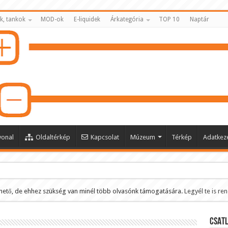
k, tankok
MOD-ok
E-liquidek
Árkategória
TOP 10
Naptár
vonal
Oldaltérkép
Kapcsolat
Múzeum
Térkép
Adatkeze
hető, de ehhez szükség van minél több olvasónk támogatására.
Legyél te is re
ltése
CSATL