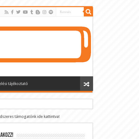
lési tájékoztató
ndszeres támogatónk ide kattintva!
AKOZZ!