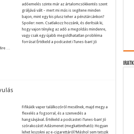
adóemelés szinte már az ártalomcsökkentés szent
gráljává vált – mert mi más is segítene minden
bajon, mint egy kis plusz teher a pénztárcánkon?
Spoiler: nem. Csatlakozz hozzánk, és derítsük ki,
hogy vajon tényleg az adó a megoldás mindenre,
vagy csak egy újabb megoldhatatlan probléma
forrása! Értékeld a podcastet iTunes-ban! Jó
Mire …
IRATK
vulás
Fifikáék vaper találkozóról mesélnek, majd megy a
flexelés a fogsorral, és a szenvedés a
hangsávjával. Értékeld a podcastet iTunes-ban! Jó
szórakozást! Adásmenet (megkattintható): Hogyan
lehet leszokni az e-cigarettáról?Máshol sem tetszik