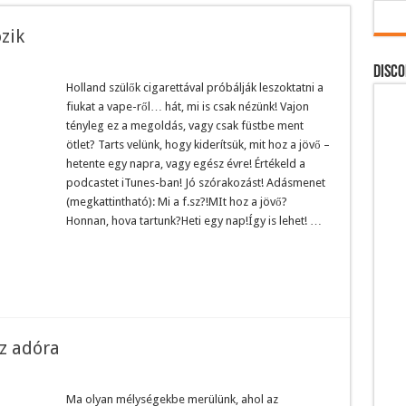
zik
DISCO
Holland szülők cigarettával próbálják leszoktatni a
fiukat a vape-ről… hát, mi is csak nézünk! Vajon
tényleg ez a megoldás, vagy csak füstbe ment
ötlet? Tarts velünk, hogy kiderítsük, mit hoz a jövő –
hetente egy napra, vagy egész évre! Értékeld a
podcastet iTunes-ban! Jó szórakozást! Adásmenet
(megkattintható): Mi a f.sz?!MIt hoz a jövő?
Honnan, hova tartunk?Heti egy nap!Így is lehet! …
z adóra
Ma olyan mélységekbe merülünk, ahol az