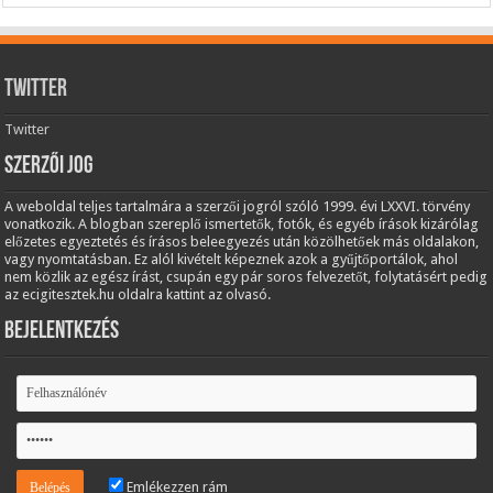
Twitter
Twitter
Szerzői jog
A weboldal teljes tartalmára a szerzői jogról szóló 1999. évi LXXVI. törvény
vonatkozik. A blogban szereplő ismertetők, fotók, és egyéb írások kizárólag
előzetes egyeztetés és írásos beleegyezés után közölhetőek más oldalakon,
vagy nyomtatásban. Ez alól kivételt képeznek azok a gyűjtőportálok, ahol
nem közlik az egész írást, csupán egy pár soros felvezetőt, folytatásért pedig
az ecigitesztek.hu oldalra kattint az olvasó.
Bejelentkezés
Emlékezzen rám