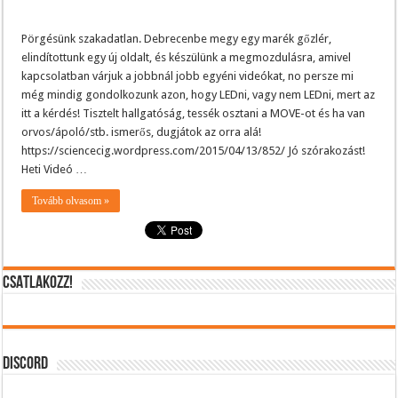
Pörgésünk szakadatlan. Debrecenbe megy egy marék gőzlér,
elindítottunk egy új oldalt, és készülünk a megmozdulásra, amivel
kapcsolatban várjuk a jobbnál jobb egyéni videókat, no persze mi
még mindig gondolkozunk azon, hogy LEDni, vagy nem LEDni, mert az
itt a kérdés! Tisztelt hallgatóság, tessék osztani a MOVE-ot és ha van
orvos/ápoló/stb. ismerős, dugjátok az orra alá!
https://sciencecig.wordpress.com/2015/04/13/852/ Jó szórakozást!
Heti Videó …
Tovább olvasom »
CSATLAKOZZ!
DISCORD