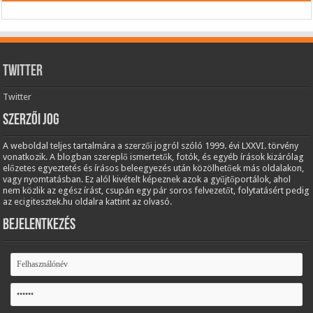
Twitter
Twitter
Szerzői jog
A weboldal teljes tartalmára a szerzői jogról szóló 1999. évi LXXVI. törvény
vonatkozik. A blogban szereplő ismertetők, fotók, és egyéb írások kizárólag
előzetes egyeztetés és írásos beleegyezés után közölhetőek más oldalakon,
vagy nyomtatásban. Ez alól kivételt képeznek azok a gyűjtőportálok, ahol
nem közlik az egész írást, csupán egy pár soros felvezetőt, folytatásért pedig
az ecigitesztek.hu oldalra kattint az olvasó.
Bejelentkezés