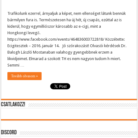
Trafikolunk ezerrel, árnyaljuk a képet, nem ellenséget látunk bennük
bármilyen fura is. Természetesen ha új hét, új csapás, ezúttal az is
kiderül, hogy egymilliószor károsabb az e-cigi, mint a
Hongkongi levegő.
https://www.facebook.com/events/464836003722818/ Közzétette:
Ecigitesztek – 2016. január 14. Jó szórakozást! Olvasói kérdések Dr.
Balogh László Mostanaban valahogy gyengebbnek erzem a
likvidjeimet. Elmarad a szokott TH es nem nagyon tudom h miert.
Semmi …
Tovább olvasom »
CSATLAKOZZ!
DISCORD