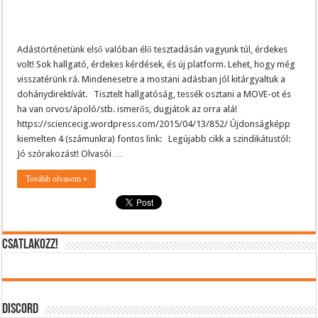
Adástörténetünk első valóban élő tesztadásán vagyunk túl, érdekes
volt! Sok hallgató, érdekes kérdések, és új platform. Lehet, hogy még
visszatérünk rá. Mindenesetre a mostani adásban jól kitárgyaltuk a
dohánydirektívát. Tisztelt hallgatóság, tessék osztani a MOVE-ot és
ha van orvos/ápoló/stb. ismerős, dugjátok az orra alá!
https://sciencecig.wordpress.com/2015/04/13/852/ Újdonságképp
kiemelten 4 (számunkra) fontos link: Legújabb cikk a szindikátustól:
Jó szórakozást! Olvasói …
Tovább olvasom »
CSATLAKOZZ!
DISCORD