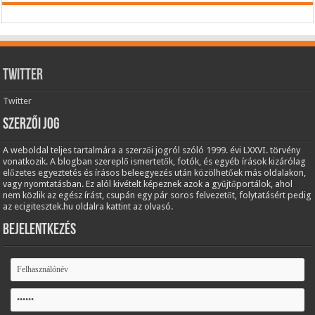
Twitter
Twitter
Szerzői jog
A weboldal teljes tartalmára a szerzői jogról szóló 1999. évi LXXVI. törvény
vonatkozik. A blogban szereplő ismertetők, fotók, és egyéb írások kizárólag
előzetes egyeztetés és írásos beleegyezés után közölhetőek más oldalakon,
vagy nyomtatásban. Ez alól kivételt képeznek azok a gyűjtőportálok, ahol
nem közlik az egész írást, csupán egy pár soros felvezetőt, folytatásért pedig
az ecigitesztek.hu oldalra kattint az olvasó.
Bejelentkezés