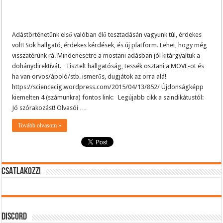
Adástörténetünk első valóban élő tesztadásán vagyunk túl, érdekes
volt! Sok hallgató, érdekes kérdések, és új platform. Lehet, hogy még
visszatérünk rá. Mindenesetre a mostani adásban jól kitárgyaltuk a
dohánydirektívát. Tisztelt hallgatóság, tessék osztani a MOVE-ot és
ha van orvos/ápoló/stb. ismerős, dugjátok az orra alá!
https://sciencecig.wordpress.com/2015/04/13/852/ Újdonságképp
kiemelten 4 (számunkra) fontos link: Legújabb cikk a szindikátustól:
Jó szórakozást! Olvasói …
Tovább olvasom »
CSATLAKOZZ!
DISCORD