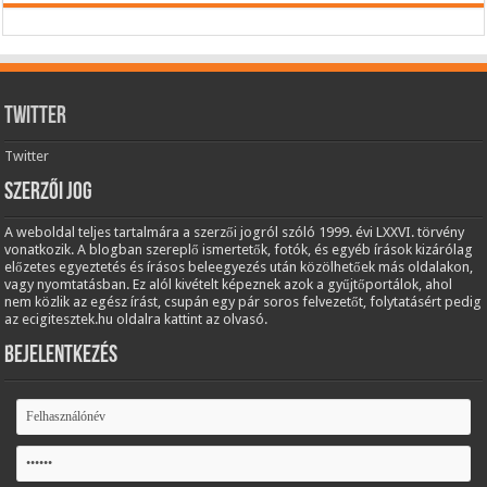
Twitter
Twitter
Szerzői jog
A weboldal teljes tartalmára a szerzői jogról szóló 1999. évi LXXVI. törvény
vonatkozik. A blogban szereplő ismertetők, fotók, és egyéb írások kizárólag
előzetes egyeztetés és írásos beleegyezés után közölhetőek más oldalakon,
vagy nyomtatásban. Ez alól kivételt képeznek azok a gyűjtőportálok, ahol
nem közlik az egész írást, csupán egy pár soros felvezetőt, folytatásért pedig
az ecigitesztek.hu oldalra kattint az olvasó.
Bejelentkezés