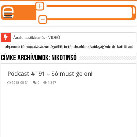
Ártalomcsökkentés - VIDEÓ
A podcast mindenki számára elérhető, de ehhez szükség van minél több olvasónk támogatására.
Legyél te is rendszeres támogatónk ide kattintva!
E-cigi használati szokások 2.0
Címke archívumok:
nikotinsó
Android Podcast alkalmazás letöltése
Párásító podcast lejátszási lista
Podcast #191 – Só must go on!
2018-05-31
0
1,347