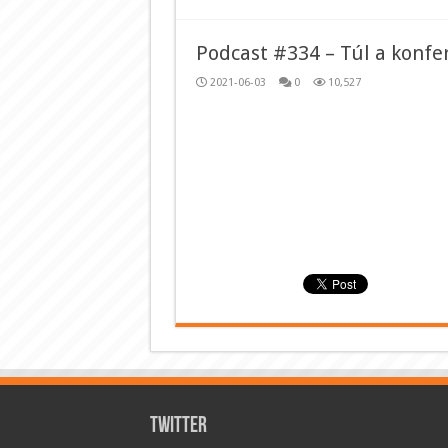
Podcast #334 – Túl a konfer
2021-06-03
0
10,527
Twitter