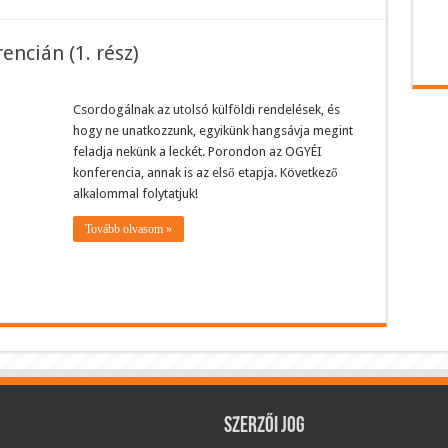
encián (1. rész)
Csordogálnak az utolsó külföldi rendelések, és
hogy ne unatkozzunk, egyikünk hangsávja megint
feladja nekünk a leckét. Porondon az OGYÉI
konferencia, annak is az első etapja. Következő
alkalommal folytatjuk!
Tovább olvasom »
Szerzői jog