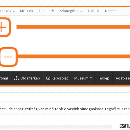
 tankok
MOD-ok
E-liquidek
Árkategória
TOP 10
Naptár
vonal
Oldaltérkép
Kapcsolat
Múzeum
Térkép
Adatkeze
hető, de ehhez szükség van minél több olvasónk támogatására.
Legyél te is re
ltése
CSATL