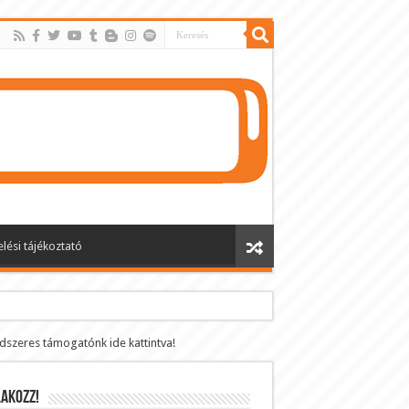
lési tájékoztató
ndszeres támogatónk ide kattintva!
AKOZZ!