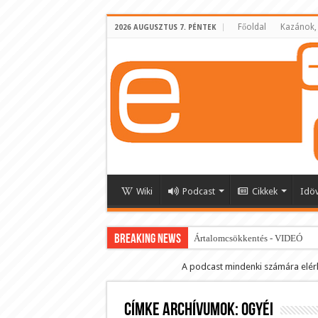
Főoldal
Kazánok,
2026 AUGUSZTUS 7. PÉNTEK
Wiki
Podcast
Cikkek
Idö
BREAKING NEWS
Ártalomcsökkentés - VIDEÓ
E-cigi használati szokások 2.0
A podcast mindenki számára elér
Android Podcast alkalmazás letö
Címke archívumok:
Párásító podcast lejátszási lista
OGYÉI