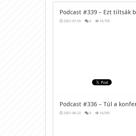
Podcast #339 – Ezt tiltsák b
2021-07-30
0
10,759
Podcast #336 – Túl a konfer
2021-06-23
0
10,393