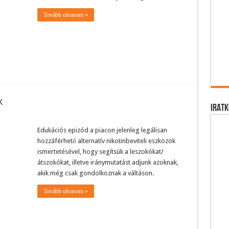
Tovább olvasom »
k
IRATK
Edukációs epizód a piacon jelenleg legálisan
hozzáférhető alternatív nikotinbeviteli eszközök
ismertetésével, hogy segítsük a leszokókat/
átszokókat, illetve iránymutatást adjunk azoknak,
akik még csak gondolkoznak a váltáson.
Tovább olvasom »