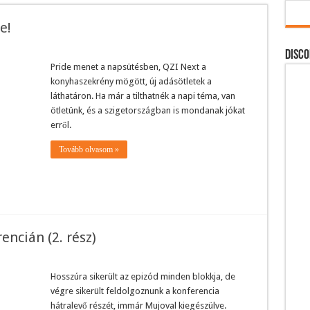
e!
DISCO
Pride menet a napsütésben, QZI Next a
konyhaszekrény mögött, új adásötletek a
láthatáron. Ha már a tilthatnék a napi téma, van
ötletünk, és a szigetországban is mondanak jókat
erről.
Tovább olvasom »
encián (2. rész)
Hosszúra sikerült az epizód minden blokkja, de
végre sikerült feldolgoznunk a konferencia
hátralevő részét, immár Mujoval kiegészülve.