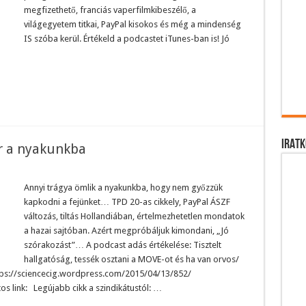
megfizethető, franciás vaperfilmkibeszélő, a
világegyetem titkai, PayPal kisokos és még a mindenség
IS szóba kerül. Értékeld a podcastet iTunes-ban is! Jó
m
IRATK
r a nyakunkba
Annyi trágya ömlik a nyakunkba, hogy nem győzzük
kapkodni a fejünket… TPD 20-as cikkely, PayPal ÁSZF
változás, tiltás Hollandiában, értelmezhetetlen mondatok
a hazai sajtóban. Azért megpróbáljuk kimondani, „Jó
szórakozást”… A podcast adás értékelése: Tisztelt
hallgatóság, tessék osztani a MOVE-ot és ha van orvos/
https://sciencecig.wordpress.com/2015/04/13/852/
s link: Legújabb cikk a szindikátustól: …