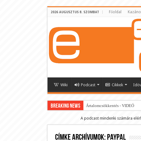
Főoldal
Kazáno
2026 AUGUSZTUS 8. SZOMBAT
Wiki
Podcast
Cikkek
Idö
BREAKING NEWS
Ártalomcsökkentés - VIDEÓ
E-cigi használati szokások 2.0
A podcast mindenki számára elér
Android Podcast alkalmazás letö
Címke archívumok:
Párásító podcast lejátszási lista
paypal