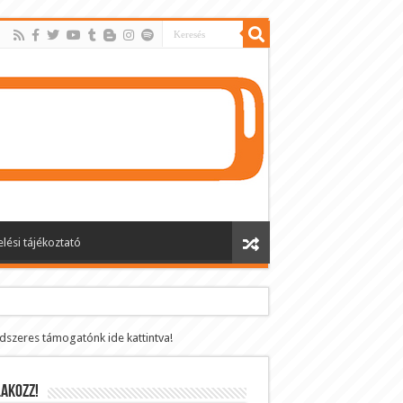
lési tájékoztató
ndszeres támogatónk ide kattintva!
AKOZZ!