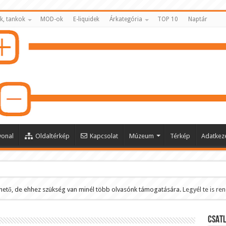
k, tankok
MOD-ok
E-liquidek
Árkategória
TOP 10
Naptár
vonal
Oldaltérkép
Kapcsolat
Múzeum
Térkép
Adatkeze
hető, de ehhez szükség van minél több olvasónk támogatására.
Legyél te is re
ltése
CSATL