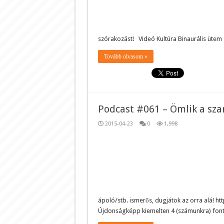
szórakozást! Videó Kultúra Binaurális üte
Tovább olvasom »
Podcast #061 – Ömlik a sza
2015-04-23
0
1,998
ápoló/stb. ismerős, dugjátok az orra alá! 
Újdonságképp kiemelten 4 (számunkra) fonto