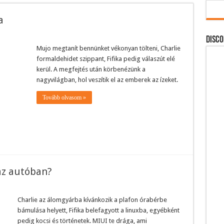
a
DISCO
Mujo megtanít bennünket vékonyan tölteni, Charlie
formaldehidet szippant, Fifika pedig válaszút elé
kerül. A megfejtés után körbenézünk a
nagyvilágban, hol veszítik el az emberek az ízeket.
Tovább olvasom »
az autóban?
Charlie az álomgyárba kívánkozik a plafon órabérbe
bámulása helyett, Fifika belefagyott a linuxba, egyébként
pedig kocsi és történetek. MIUI te drága, ami