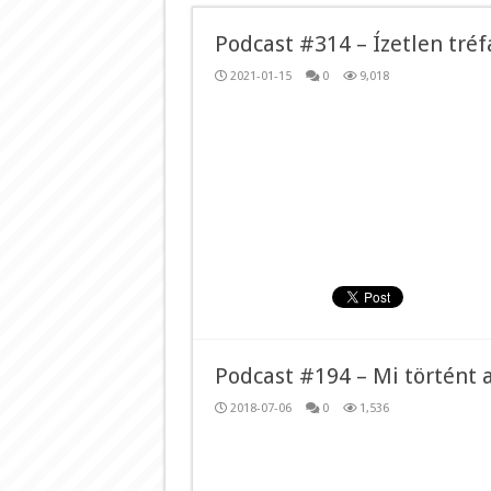
Podcast #314 – Ízetlen tréf
2021-01-15
0
9,018
Podcast #194 – Mi történt 
2018-07-06
0
1,536