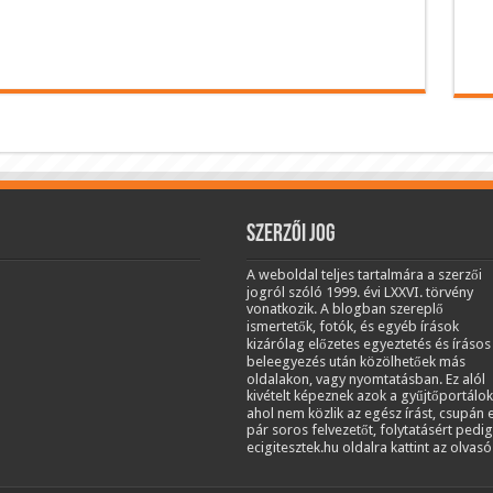
Szerzői jog
A weboldal teljes tartalmára a szerzői
jogról szóló 1999. évi LXXVI. törvény
vonatkozik. A blogban szereplő
ismertetők, fotók, és egyéb írások
kizárólag előzetes egyeztetés és írásos
beleegyezés után közölhetőek más
oldalakon, vagy nyomtatásban. Ez alól
kivételt képeznek azok a gyűjtőportálok
ahol nem közlik az egész írást, csupán 
pár soros felvezetőt, folytatásért pedig
ecigitesztek.hu oldalra kattint az olvasó