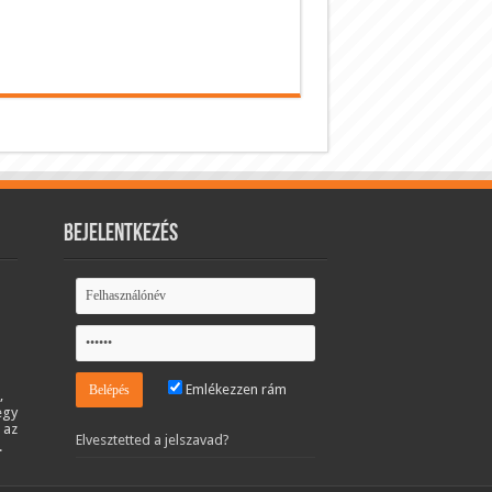
Bejelentkezés
Emlékezzen rám
,
egy
 az
Elvesztetted a jelszavad?
.