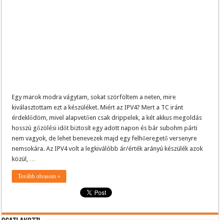
Egy marok modra vágytam, sokat szörföltem a neten, mire
kiválasztottam ezt a készüléket. Miért az IPV4? Mert a TC iránt
érdeklődöm, mivel alapvetően csak drippelek, a két akkus megoldás
hosszú gőzölési időt biztosít egy adott napon és bár subohm párti
nem vagyok, de lehet benevezek majd egy felhőeregető versenyre
nemsokára. Az IPV4 volt a legkiválóbb ár/érték arányú készülék azok
közül, …
Tovább olvasom »