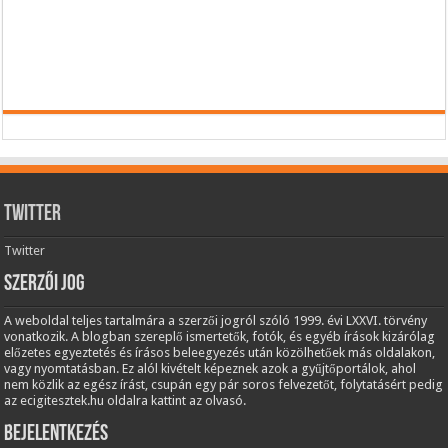
Twitter
Twitter
Szerzői jog
A weboldal teljes tartalmára a szerzői jogról szóló 1999. évi LXXVI. törvény
vonatkozik. A blogban szereplő ismertetők, fotók, és egyéb írások kizárólag
előzetes egyeztetés és írásos beleegyezés után közölhetőek más oldalakon,
vagy nyomtatásban. Ez alól kivételt képeznek azok a gyűjtőportálok, ahol
nem közlik az egész írást, csupán egy pár soros felvezetőt, folytatásért pedig
az ecigitesztek.hu oldalra kattint az olvasó.
Bejelentkezés