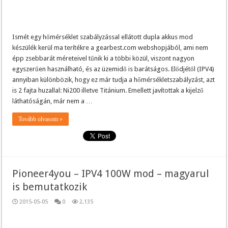
Ismét egy hőmérséklet szabályzással ellátott dupla akkus mod
készülék kerül ma terítékre a gearbest.com webshopjából, ami nem
épp zsebbarát méreteivel tűnik ki a többi közül, viszont nagyon
egyszerűen használható, és az üzemidő is barátságos. Elődjétől (IPV4)
annyiban különbözik, hogy ez már tudja a hőmérsékletszabályzást, azt
is 2 fajta huzallal: Ni200 illetve Titánium. Emellett javítottak a kijelző
láthatóságán, már nem a …
Tovább olvasom »
Pioneer4you – IPV4 100W mod – magyarul
is bemutatkozik
2015-05-05
0
2,135