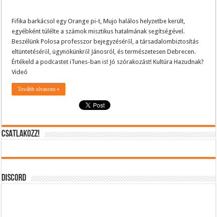
Fifika barkácsol egy Orange pi-t, Mujo halálos helyzetbe került,
egyébként túlélte a számok misztikus hatalmának segítségével.
Beszélünk Polosa professzor bejegyzéséről, a társadalombiztosítás
eltüntetéséről, ügynökünkről Jánosról, és természetesen Debrecen.
Értékeld a podcastet iTunes-ban is! Jó szórakozást! Kultúra Hazudnak?
Videó
Tovább olvasom »
CSATLAKOZZ!
DISCORD