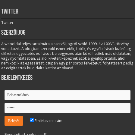
Twitter
Twitter
Szerzői jog
A weboldal teljes tartalmára a szerzői jogról szóló 1999. évi LXXVI. törvény
vonatkozik. A blogban szereplő ismertetők, fotók, és egyéb írások kizárólag
előzetes egyeztetés és írásos beleegyezés után közölhetőek más oldalakon,
vagy nyomtatásban. Ez alól kivételt képeznek azok a gyűjtőportálok, ahol
nem közlik az egész írást, csupán egy pár soros felvezetőt, folytatásért pedig
az ecigitesztek.hu oldalra kattint az olvasó.
Bejelentkezés
Emlékezzen rám
Elvesztetted a jelszavad?