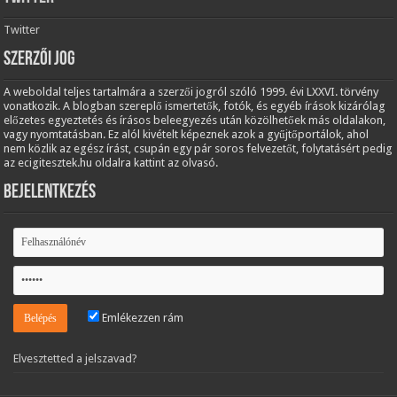
Twitter
Szerzői jog
A weboldal teljes tartalmára a szerzői jogról szóló 1999. évi LXXVI. törvény
vonatkozik. A blogban szereplő ismertetők, fotók, és egyéb írások kizárólag
előzetes egyeztetés és írásos beleegyezés után közölhetőek más oldalakon,
vagy nyomtatásban. Ez alól kivételt képeznek azok a gyűjtőportálok, ahol
nem közlik az egész írást, csupán egy pár soros felvezetőt, folytatásért pedig
az ecigitesztek.hu oldalra kattint az olvasó.
Bejelentkezés
Emlékezzen rám
Elvesztetted a jelszavad?