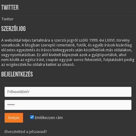
Twitter
Twitter
Szerzői jog
A weboldal teljes tartalmára a szerzői jogról szóló 1999. évi LXXVI. törvény
vonatkozik. A blogban szereplő ismertetők, fotók, és egyéb írások kizárólag
előzetes egyeztetés és írásos beleegyezés után közölhetőek más oldalakon,
vagy nyomtatásban. Ez alól kivételt képeznek azok a gyűjtőportálok, ahol
nem közlik az egész írást, csupán egy pár soros felvezetőt, folytatásért pedig
az ecigitesztek.hu oldalra kattint az olvasó.
Bejelentkezés
Emlékezzen rám
Elvesztetted a jelszavad?