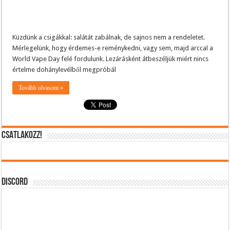
Küzdünk a csigákkal: salátát zabálnak, de sajnos nem a rendeletet.
Mérlegelünk, hogy érdemes-e reménykedni, vagy sem, majd arccal a
World Vape Day felé fordulunk. Lezárásként átbeszéljük miért nincs
értelme dohánylevélből megpróbál
Tovább olvasom »
CSATLAKOZZ!
DISCORD