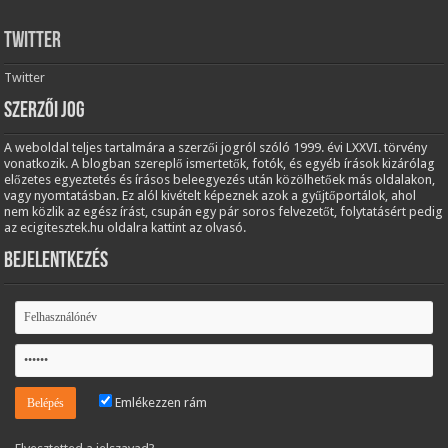
Twitter
Twitter
Szerzői jog
A weboldal teljes tartalmára a szerzői jogról szóló 1999. évi LXXVI. törvény
vonatkozik. A blogban szereplő ismertetők, fotók, és egyéb írások kizárólag
előzetes egyeztetés és írásos beleegyezés után közölhetőek más oldalakon,
vagy nyomtatásban. Ez alól kivételt képeznek azok a gyűjtőportálok, ahol
nem közlik az egész írást, csupán egy pár soros felvezetőt, folytatásért pedig
az ecigitesztek.hu oldalra kattint az olvasó.
Bejelentkezés
Emlékezzen rám