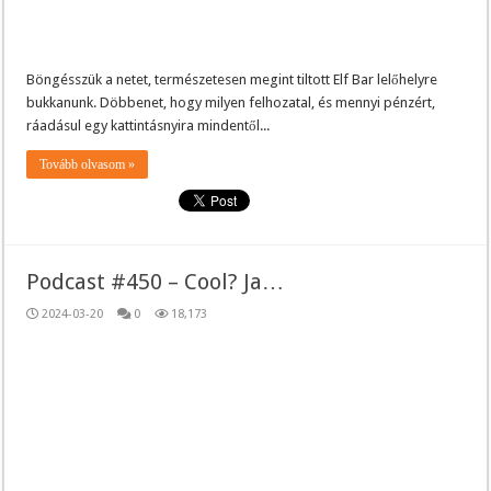
Böngésszük a netet, természetesen megint tiltott Elf Bar lelőhelyre
bukkanunk. Döbbenet, hogy milyen felhozatal, és mennyi pénzért,
ráadásul egy kattintásnyira mindentől...
Tovább olvasom »
Podcast #450 – Cool? Ja…
2024-03-20
0
18,173