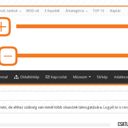
nok, tankok
MOD-ok
E-liquidek
Árkategória
TOP 10
Naptár
vonal
Oldaltérkép
Kapcsolat
Múzeum
Térkép
Adatkeze
hető, de ehhez szükség van minél több olvasónk támogatására.
Legyél te is re
ltése
CSATL