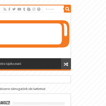
lési tájékoztató
ndszeres támogatónk ide kattintva!
AKOZZ!