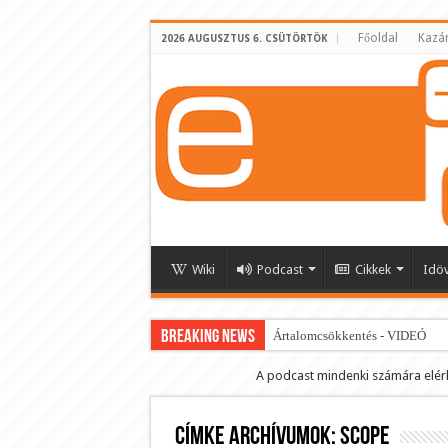
Főoldal
Kazá
2026 AUGUSZTUS 6. CSÜTÖRTÖK
Wiki
Podcast
Cikkek
Idö
BREAKING NEWS
Ártalomcsökkentés - VIDEÓ
E-cigi használati szokások 2.0
A podcast mindenki számára elér
Android Podcast alkalmazás letö
Címke archívumok:
Párásító podcast lejátszási lista
sCOPe