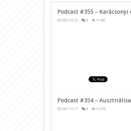
Podcast #355 – Karácsonyi 
2021-12-23
0
11,962
Podcast #354 – Ausztriális
2021-12-17
0
11,676