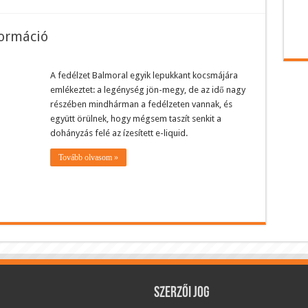
formáció
A fedélzet Balmoral egyik lepukkant kocsmájára
emlékeztet: a legénység jön-megy, de az idő nagy
részében mindhárman a fedélzeten vannak, és
együtt örülnek, hogy mégsem taszít senkit a
dohányzás felé az ízesített e-liquid.
Tovább olvasom »
Szerzői jog