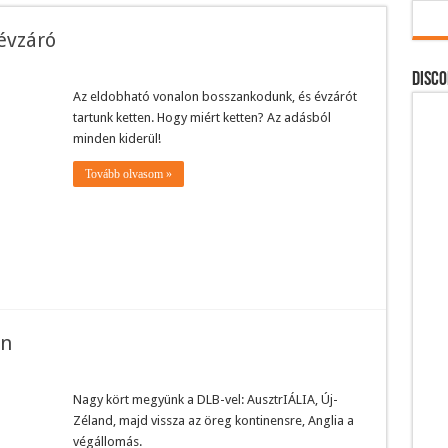
évzáró
DISCO
Az eldobható vonalon bosszankodunk, és évzárót
tartunk ketten. Hogy miért ketten? Az adásból
minden kiderül!
Tovább olvasom »
an
Nagy kört megyünk a DLB-vel: AusztrIÁLIA, Új-
Zéland, majd vissza az öreg kontinensre, Anglia a
végállomás.