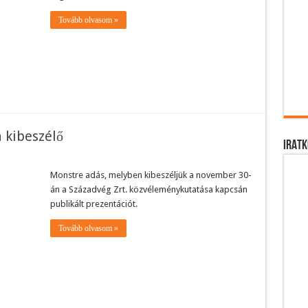
Tovább olvasom »
 kibeszélő
IRATK
Monstre adás, melyben kibeszéljük a november 30-
án a Századvég Zrt. közvéleménykutatása kapcsán
publikált prezentációt.
Tovább olvasom »