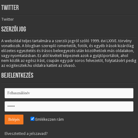
Twitter
Twitter
Szerzői jog
A weboldal teljes tartalmára a szerzői jogról szóló 1999. évi LXXVI. törvény
vonatkozik. A blogban szereplő ismertetők, fotók, és egyéb írások kizárólag
előzetes egyeztetés és írásos beleegyezés után közölhetőek más oldalakon,
vagy nyomtatásban. Ez alól kivételt képeznek azok a gyűjtőportálok, ahol
nem közlik az egész írást, csupán egy pár soros felvezetőt, folytatásért pedig
az ecigitesztek.hu oldalra kattint az olvasó.
Bejelentkezés
Emlékezzen rám
Elvesztetted a jelszavad?