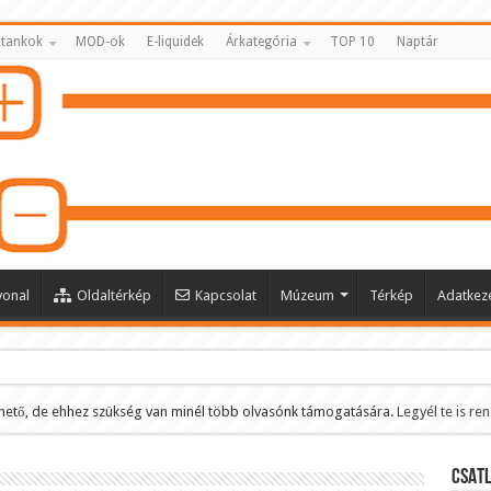
 tankok
MOD-ok
E-liquidek
Árkategória
TOP 10
Naptár
vonal
Oldaltérkép
Kapcsolat
Múzeum
Térkép
Adatkeze
hető, de ehhez szükség van minél több olvasónk támogatására.
Legyél te is re
ltése
CSATL