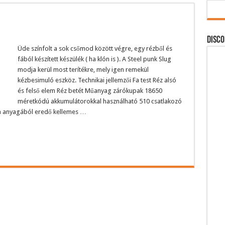
DISCO
Üde színfolt a sok csőmod között végre, egy rézből és
fából készített készülék ( ha klón is ). A Steel punk Slug
modja kerül most terítékre, mely igen remekül
kézbesimuló eszköz. Technikai jellemzői Fa test Réz alsó
és felső elem Réz betét Műanyag zárókupak 18650
méretkódú akkumulátorokkal használható 510 csatlakozó
fa anyagából eredő kellemes …