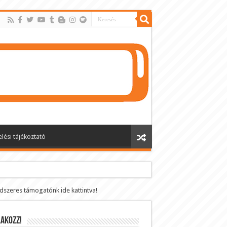
lési tájékoztató
ndszeres támogatónk ide kattintva!
AKOZZ!