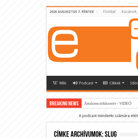
Főoldal
Kazánok,
2026 AUGUSZTUS 7. PÉNTEK
Wiki
Podcast
Cikkek
Idö
BREAKING NEWS
Ártalomcsökkentés - VIDEÓ
E-cigi használati szokások 2.0
A podcast mindenki számára elér
Android Podcast alkalmazás letö
Címke archívumok:
Párásító podcast lejátszási lista
slug