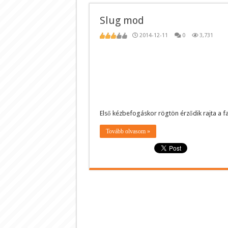
Slug mod
2014-12-11
0
3,731
Első kézbefogáskor rögtön érződik rajta a 
Tovább olvasom »