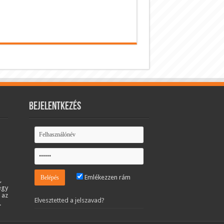
Bejelentkezés
Emlékezzen rám
,
egy
 az
Elvesztetted a jelszavad?
.