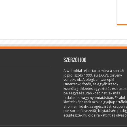
Szerzői jog
A weboldal teljes tartalmára a szerzői
jogról szóló 1999. évi LXXVI. törvény
vonatkozik. A blogban szereplő
ismertetők, fotók, és egyéb írások
kizárólag előzetes egyeztetés és írásos
beleegyezés után közölhetőek más
oldalakon, vagy nyomtatásban. Ez alól
kivételt képeznek azok a gyűjtőportálok
ahol nem közlik az egész írást, csupán 
pár soros felvezetőt, folytatásért pedig
ecigitesztek.hu oldalra kattint az olvasó