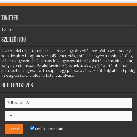
Twitter
Twitter
Szerzői jog
A weboldal teljes tartalmára a szerzői jogról szóló 1999. évi LXXVI. törvény
vonatkozik. A blogban szereplő ismertetők, fotók, és egyéb írások kizárólag
előzetes egyeztetés és írásos beleegyezés után közölhetőek más oldalakon,
vagy nyomtatásban. Ez alól kivételt képeznek azok a gyűjtőportálok, ahol
nem közlik az egész írást, csupán egy pár soros felvezetőt, folytatásért pedig
az ecigitesztek.hu oldalra kattint az olvasó.
Bejelentkezés
Emlékezzen rám