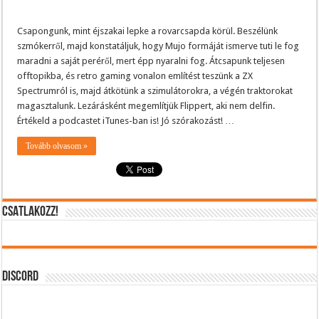
Csapongunk, mint éjszakai lepke a rovarcsapda körül. Beszélünk
szmókerről, majd konstatáljuk, hogy Mujo formáját ismerve tuti le fog
maradni a saját peréről, mert épp nyaralni fog. Átcsapunk teljesen
offtopikba, és retro gaming vonalon említést teszünk a ZX
Spectrumról is, majd átkötünk a szimulátorokra, a végén traktorokat
magasztalunk. Lezárásként megemlítjük Flippert, aki nem delfin.
Értékeld a podcastet iTunes-ban is! Jó szórakozást! …
Tovább olvasom »
CSATLAKOZZ!
DISCORD