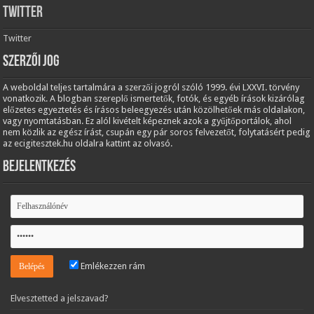
Twitter
Twitter
Szerzői jog
A weboldal teljes tartalmára a szerzői jogról szóló 1999. évi LXXVI. törvény
vonatkozik. A blogban szereplő ismertetők, fotók, és egyéb írások kizárólag
előzetes egyeztetés és írásos beleegyezés után közölhetőek más oldalakon,
vagy nyomtatásban. Ez alól kivételt képeznek azok a gyűjtőportálok, ahol
nem közlik az egész írást, csupán egy pár soros felvezetőt, folytatásért pedig
az ecigitesztek.hu oldalra kattint az olvasó.
Bejelentkezés
Emlékezzen rám
Elvesztetted a jelszavad?