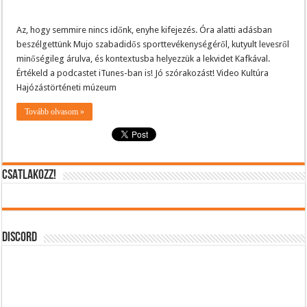
Az, hogy semmire nincs időnk, enyhe kifejezés. Óra alatti adásban
beszélgettünk Mujo szabadidős sporttevékenységéről, kutyult levesről
minőségileg árulva, és kontextusba helyezzük a lekvidet Kafkával.
Értékeld a podcastet iTunes-ban is! Jó szórakozást! Video Kultúra
Hajózástörténeti múzeum
Tovább olvasom »
CSATLAKOZZ!
DISCORD