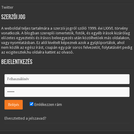
Twitter
Szerzői jog
A weboldal teljes tartalmára a szerzői jogról szóló 1999. évi LXXVI. törvény
vonatkozik. A blogban szereplő ismertetők, fotók, és egyéb írások kizárólag
előzetes egyeztetés és írásos beleegyezés után közölhetőek más oldalakon,
vagy nyomtatásban. Ez alól kivételt képeznek azok a gyűjtőportálok, ahol
nem közlik az egész írást, csupán egy pár soros felvezetőt, folytatásért pedig
az ecigitesztek.hu oldalra kattint az olvasó.
Bejelentkezés
Emlékezzen rám
Elvesztetted a jelszavad?