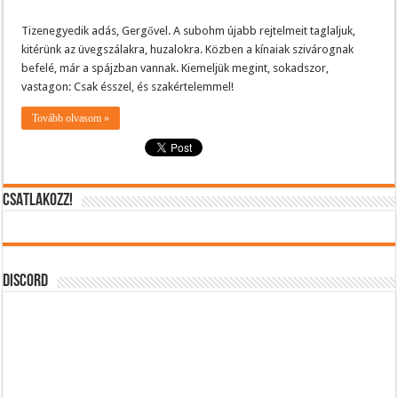
Tizenegyedik adás, Gergővel. A subohm újabb rejtelmeit taglaljuk,
kitérünk az üvegszálakra, huzalokra. Közben a kínaiak szivárognak
befelé, már a spájzban vannak. Kiemeljük megint, sokadszor,
vastagon: Csak ésszel, és szakértelemmel!
Tovább olvasom »
CSATLAKOZZ!
DISCORD