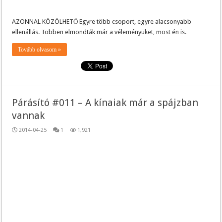
AZONNAL KÖZÖLHETŐ Egyre több csoport, egyre alacsonyabb
ellenállás. Többen elmondták már a véleményüket, most én is.
Tovább olvasom »
Párásító #011 – A kínaiak már a spájzban
vannak
2014-04-25
1
1,921