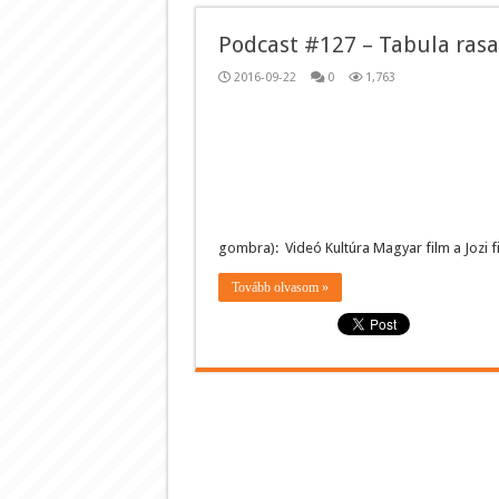
Podcast #127 – Tabula rasa
2016-09-22
0
1,763
gombra): Videó Kultúra Magyar film a Jozi 
Tovább olvasom »