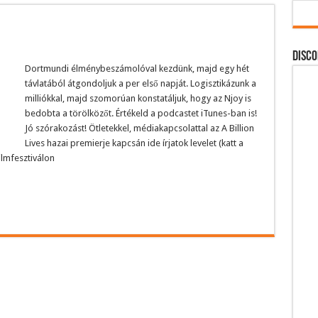
DISCO
Dortmundi élménybeszámolóval kezdünk, majd egy hét
távlatából átgondoljuk a per első napját. Logisztikázunk a
milliókkal, majd szomorúan konstatáljuk, hogy az Njoy is
bedobta a törölközőt. Értékeld a podcastet iTunes-ban is!
Jó szórakozást! Ötletekkel, médiakapcsolattal az A Billion
Lives hazai premierje kapcsán ide írjatok levelet (katt a
filmfesztiválon