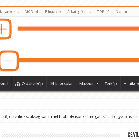
k, tankok
MOD-ok
E-liquidek
Árkategória
TOP 10
Naptár
vonal
Oldaltérkép
Kapcsolat
Múzeum
Térkép
Adatkeze
hető, de ehhez szükség van minél több olvasónk támogatására.
Legyél te is re
ltése
CSATL