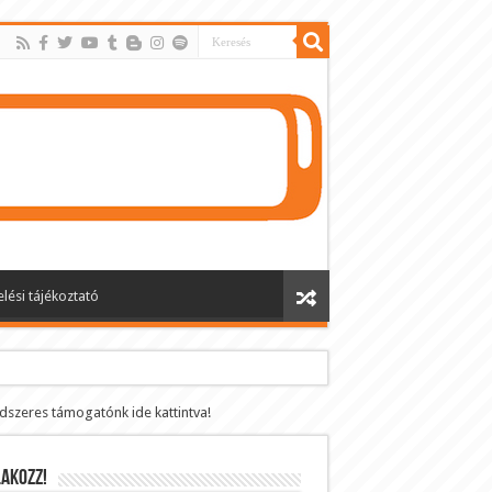
lési tájékoztató
ndszeres támogatónk ide kattintva!
AKOZZ!