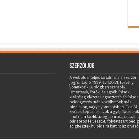
Szerzői jog
A weboldal teljes tartalmára a szerzői
jogról szóló 1999. évi LXXVI. törvény
vonatkozik. A blogban szereplő
ismertetők, fotók, és egyéb írások
kizárólag előzetes egyeztetés és írásos
beleegyezés után közölhetőek más
oldalakon, vagy nyomtatásban. Ez alól
kivételt képeznek azok a gyűjtőportálok
ahol nem közlik az egész írást, csupán 
pár soros felvezetőt, folytatásért pedig
ecigitesztek.hu oldalra kattint az olvasó