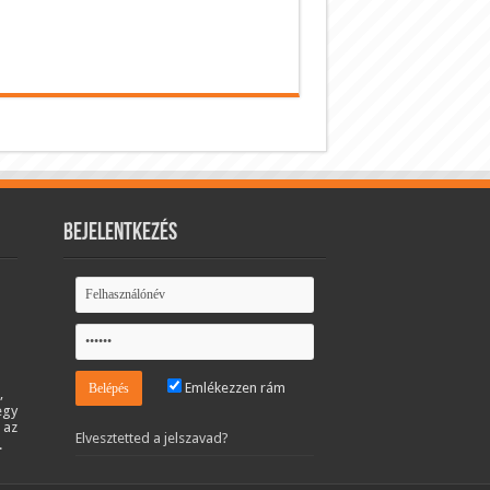
Bejelentkezés
Emlékezzen rám
,
egy
 az
Elvesztetted a jelszavad?
.