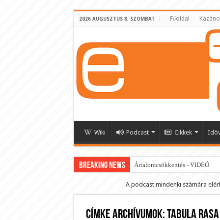
Főoldal
Kazáno
2026 AUGUSZTUS 8. SZOMBAT
Wiki
Podcast
Cikkek
Idö
BREAKING NEWS
Ártalomcsökkentés - VIDEÓ
E-cigi használati szokások 2.0
A podcast mindenki számára elér
Android Podcast alkalmazás letö
Címke archívumok:
Párásító podcast lejátszási lista
Tabula rasa