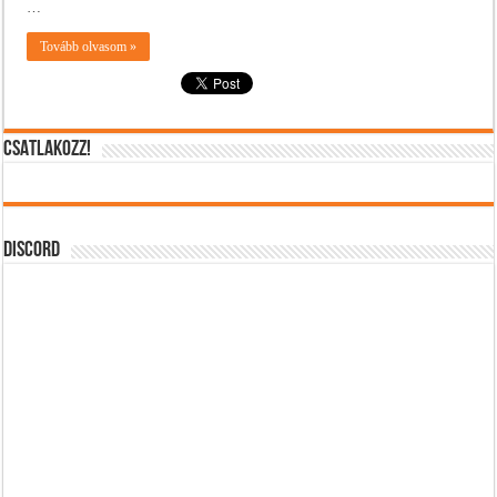
…
Tovább olvasom »
CSATLAKOZZ!
DISCORD