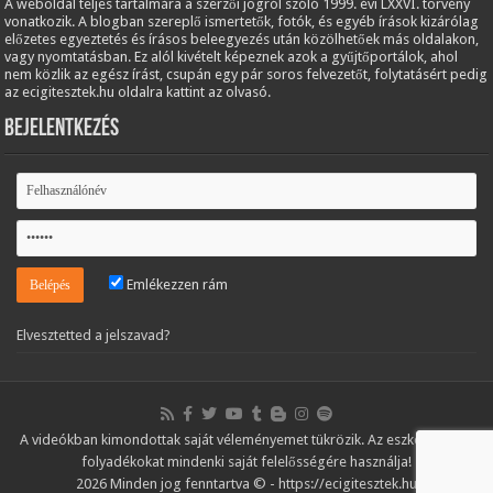
A weboldal teljes tartalmára a szerzői jogról szóló 1999. évi LXXVI. törvény
vonatkozik. A blogban szereplő ismertetők, fotók, és egyéb írások kizárólag
előzetes egyeztetés és írásos beleegyezés után közölhetőek más oldalakon,
vagy nyomtatásban. Ez alól kivételt képeznek azok a gyűjtőportálok, ahol
nem közlik az egész írást, csupán egy pár soros felvezetőt, folytatásért pedig
az ecigitesztek.hu oldalra kattint az olvasó.
Bejelentkezés
Emlékezzen rám
Elvesztetted a jelszavad?
A videókban kimondottak saját véleményemet tükrözik. Az eszközöket és
folyadékokat mindenki saját felelősségére használja!
2026 Minden jog fenntartva © - https://ecigitesztek.hu