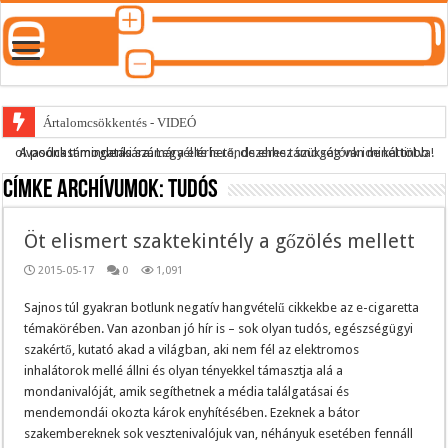
Ártalomcsökkentés - VIDEÓ
A podcast mindenki számára elérhető, de ehhez szükség van minél több olvasónk támogatására.
Legyél te is rendszeres támogatónk ide kattintva!
E-cigi használati szokások 2.0
Címke archívumok:
tudós
Android Podcast alkalmazás letöltése
Párásító podcast lejátszási lista
Öt elismert szaktekintély a gőzölés mellett
2015-05-17
0
1,091
Sajnos túl gyakran botlunk negatív hangvételű cikkekbe az e-cigaretta
témakörében. Van azonban jó hír is – sok olyan tudós, egészségügyi
szakértő, kutató akad a világban, aki nem fél az elektromos
inhalátorok mellé állni és olyan tényekkel támasztja alá a
mondanivalóját, amik segíthetnek a média találgatásai és
mendemondái okozta károk enyhítésében. Ezeknek a bátor
szakembereknek sok vesztenivalójuk van, néhányuk esetében fennáll